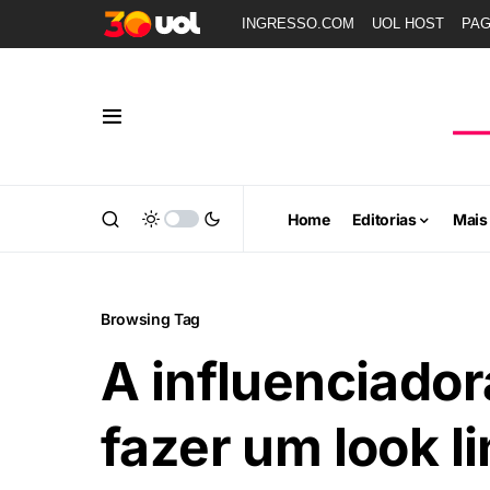
INGRESSO.COM
UOL HOST
PA
Home
Editorias
Mais
Browsing Tag
A influenciado
fazer um look li