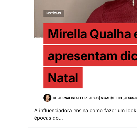
NOTÍCIAS
Mirella Qualha 
apresentam dic
Natal
DE
JORNALISTA FELIPE JESUS | SIGA: @FELIPE_JESUS
A influenciadora ensina como fazer um look
épocas do…