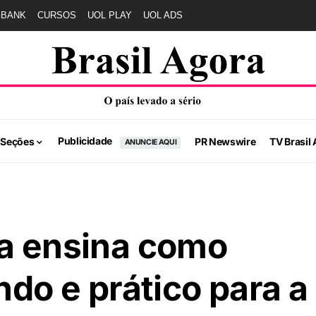
GBANK
CURSOS
UOL PLAY
UOL ADS
Publicidade
 Seções
PR Newswire
TV Brasil 
ANUNCIE AQUI
ra ensina como
ndo e prático para a