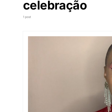
celebração
1 post