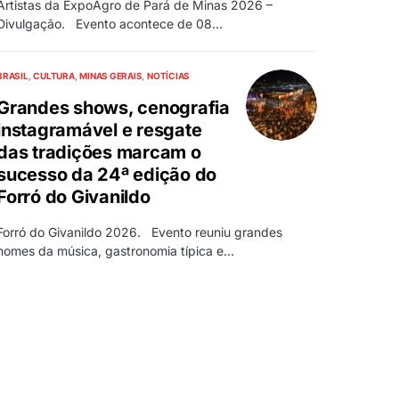
Artistas da ExpoAgro de Pará de Minas 2026 –
Divulgação. Evento acontece de 08…
BRASIL
CULTURA
MINAS GERAIS
NOTÍCIAS
Grandes shows, cenografia
instagramável e resgate
das tradições marcam o
sucesso da 24ª edição do
Forró do Givanildo
Forró do Givanildo 2026. Evento reuniu grandes
nomes da música, gastronomia típica e…