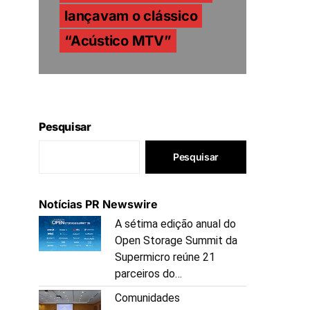
lançavam o clássico
“Acústico MTV”
Pesquisar
Pesquisar
Notícias PR Newswire
A sétima edição anual do
Open Storage Summit da
Supermicro reúne 21
parceiros do…
Comunidades