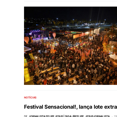
NOTÍCIAS
Festival Sensacional!, lança lote ext
DE
JORNALISTA FELIPE JESUS | SIGA: @FELIPE_JESUSJORNALISTA
29