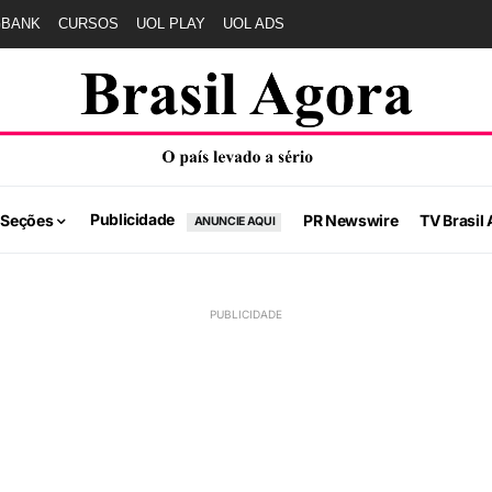
GBANK
CURSOS
UOL PLAY
UOL ADS
Publicidade
 Seções
PR Newswire
TV Brasil 
ANUNCIE AQUI