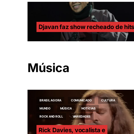
Djavan faz show recheado de hit
Música
BRASIL AGORA
COMUNICADO
CULTURA
MUNDO
MÚSICA
NOTÍCIAS
ROCK AND ROLL
VARIEDADES
Rick Davies, vocalista e