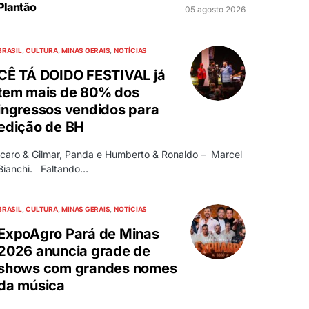
Plantão
05 agosto 2026
BRASIL
CULTURA
MINAS GERAIS
NOTÍCIAS
CÊ TÁ DOIDO FESTIVAL já
tem mais de 80% dos
ingressos vendidos para
edição de BH
Ícaro & Gilmar, Panda e Humberto & Ronaldo – Marcel
Bianchi. Faltando…
BRASIL
CULTURA
MINAS GERAIS
NOTÍCIAS
ExpoAgro Pará de Minas
2026 anuncia grade de
shows com grandes nomes
da música