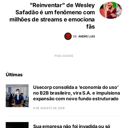
"Reinventar" de Wesley
Safadão é um fenômeno com
milhões de streams e emociona
fãs
DE
ANDRE LUIS
Últimas
Usecorp consolida a ‘economia do uso’
no B2B brasileiro, vira S.A. e impulsiona
expansão com novo fundo estruturado
6 DE AGOSTO DE 2026
Sua empresa não foi invadida ou só