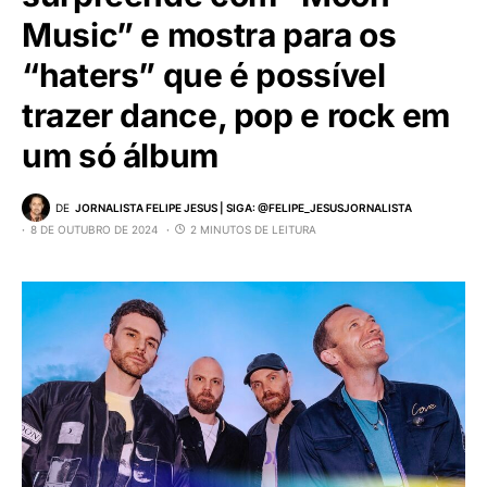
Music” e mostra para os
“haters” que é possível
trazer dance, pop e rock em
um só álbum
DE
JORNALISTA FELIPE JESUS | SIGA: @FELIPE_JESUSJORNALISTA
8 DE OUTUBRO DE 2024
2 MINUTOS DE LEITURA