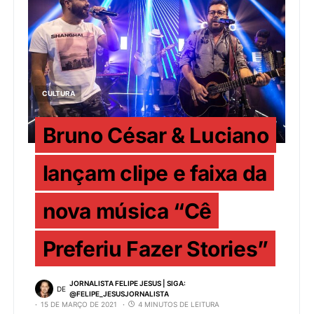
CULTURA
Bruno César & Luciano
lançam clipe e faixa da
nova música “Cê
Preferiu Fazer Stories”
JORNALISTA FELIPE JESUS | SIGA:
DE
@FELIPE_JESUSJORNALISTA
15 DE MARÇO DE 2021
4 MINUTOS DE LEITURA