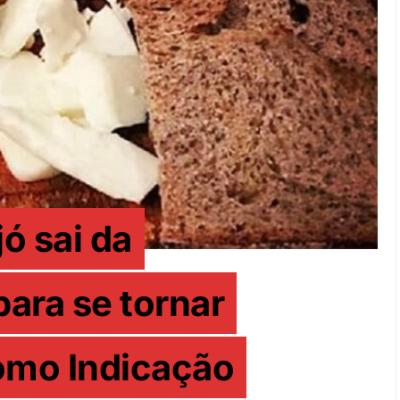
ó sai da
ara se tornar
omo Indicação