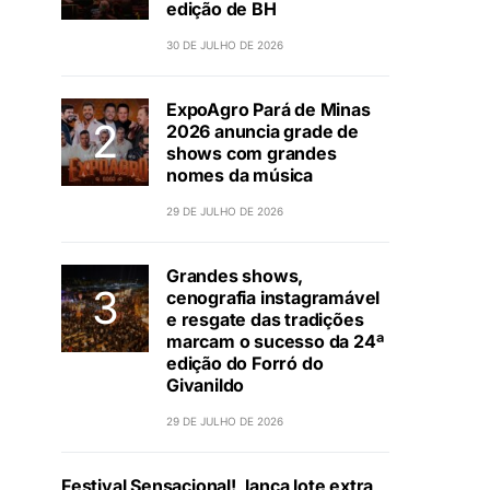
edição de BH
30 DE JULHO DE 2026
ExpoAgro Pará de Minas
2026 anuncia grade de
shows com grandes
nomes da música
29 DE JULHO DE 2026
Grandes shows,
cenografia instagramável
e resgate das tradições
marcam o sucesso da 24ª
edição do Forró do
Givanildo
29 DE JULHO DE 2026
Festival Sensacional!, lança lote extra