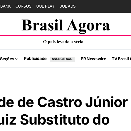
GBANK
CURSOS
UOL PLAY
UOL ADS
Publicidade
 Seções
PR Newswire
TV Brasil 
ANUNCIE AQUI
de de Castro Júnior
iz Substituto do