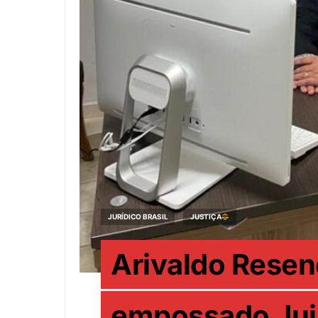
JURÍDICO BRASIL
JUSTIÇA
Arivaldo Resen
empossado Juiz