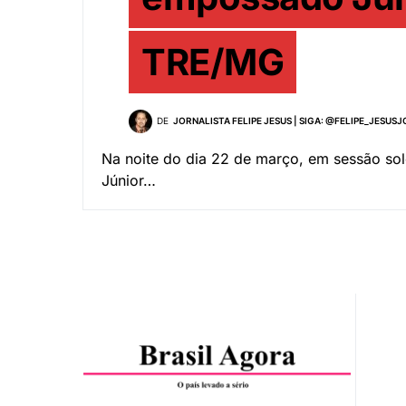
TRE/MG
DE
JORNALISTA FELIPE JESUS | SIGA: @FELIPE_JESUS
Na noite do dia 22 de março, em sessão sol
Júnior…