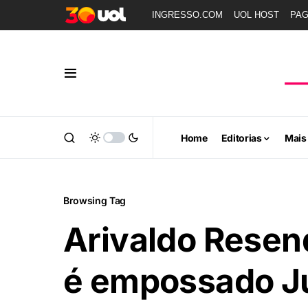
INGRESSO.COM
UOL HOST
PA
Home
Editorias
Mais
Browsing Tag
Arivaldo Resen
é empossado Ju