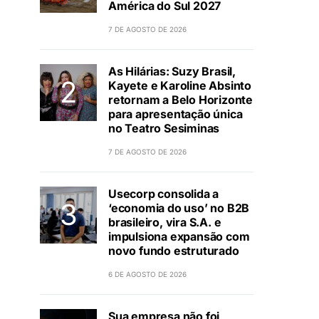
América do Sul 2027
7 DE AGOSTO DE 2026
As Hilárias: Suzy Brasil,
Kayete e Karoline Absinto
retornam a Belo Horizonte
para apresentação única
no Teatro Sesiminas
7 DE AGOSTO DE 2026
Usecorp consolida a
‘economia do uso’ no B2B
brasileiro, vira S.A. e
impulsiona expansão com
novo fundo estruturado
6 DE AGOSTO DE 2026
Sua empresa não foi