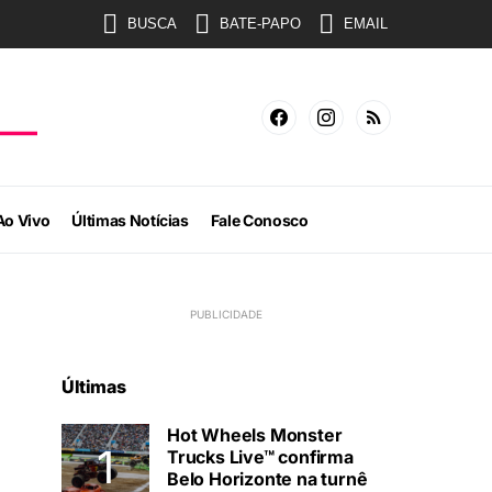
BUSCA
BATE-PAPO
EMAIL
Ao Vivo
Últimas Notícias
Fale Conosco
Últimas
Hot Wheels Monster
Trucks Live™ confirma
Belo Horizonte na turnê