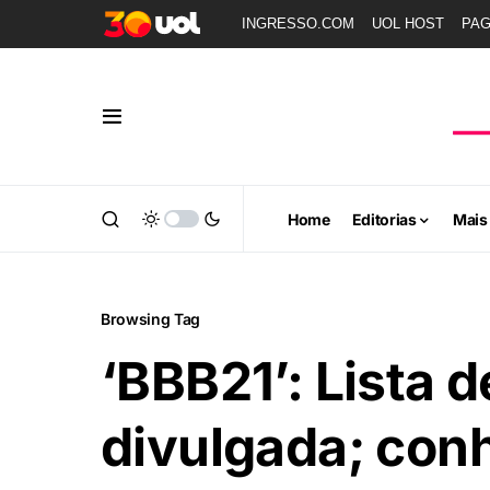
INGRESSO.COM
UOL HOST
PA
Home
Editorias
Mais
Browsing Tag
‘BBB21’: Lista d
divulgada; con