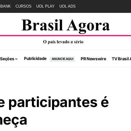
GBANK
CURSOS
UOL PLAY
UOL ADS
Publicidade
 Seções
PR Newswire
TV Brasil 
ANUNCIE AQUI
e participantes é
heça