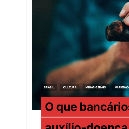
BRASIL
CULTURA
MINAS GERAIS
VARIEDAD
O que bancário
auxílio-doença