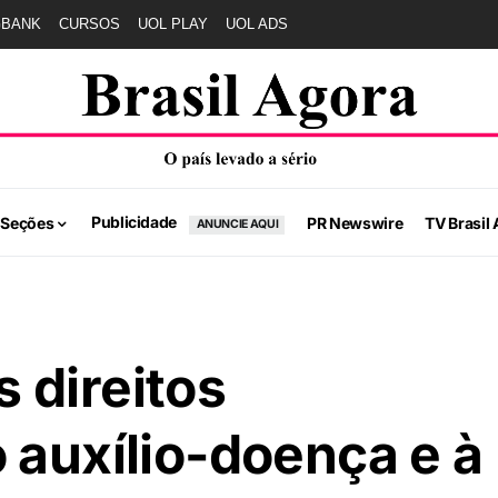
GBANK
CURSOS
UOL PLAY
UOL ADS
Publicidade
 Seções
PR Newswire
TV Brasil 
ANUNCIE AQUI
 direitos
 auxílio-doença e à