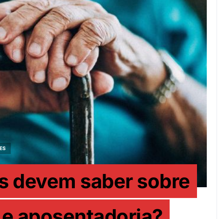
ES
s devem saber sobre
 e aposentadoria?