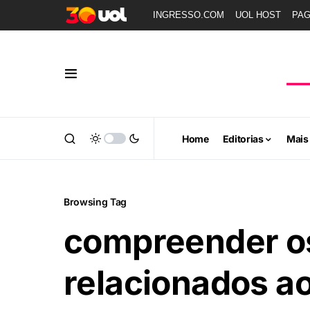
INGRESSO.COM
UOL HOST
PA
Home
Editorias
Mais
Browsing Tag
compreender os
relacionados ao