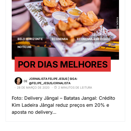
BELO HORIZONTE
ECONOMIA
ECONOMIA & MERCADO
NOTÍCIAS
POR DIAS MELHORES
JORNALISTA FELIPE JESUS | SIGA:
DE
@FELIPE_JESUSJORNALISTA
28 DE MARÇO DE 2020
2 MINUTOS DE LEITURA
Foto: Delivery Jângal – Batatas Jangal: Crédito
Kim Ladeira Jângal reduz preços em 20% e
aposta no delivery…