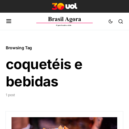
Browsing Tag
coquetéis e
bebidas
1 post