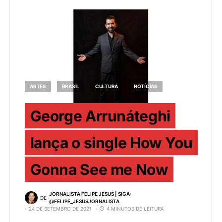
ARTES
BRASIL
CULTURA
NOTÍCIAS
George Arrunáteghi
lança o single How You
Gonna See me Now
JORNALISTA FELIPE JESUS | SIGA:
DE
@FELIPE_JESUSJORNALISTA
24 DE SETEMBRO DE 2021
4 MINUTOS DE LEITURA