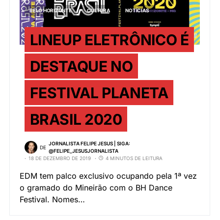
BELO HORIZONTE
CULTURA
NOTÍCIAS
LINEUP ELETRÔNICO É
DESTAQUE NO
FESTIVAL PLANETA
BRASIL 2020
JORNALISTA FELIPE JESUS | SIGA:
DE
@FELIPE_JESUSJORNALISTA
18 DE DEZEMBRO DE 2019
4 MINUTOS DE LEITURA
EDM tem palco exclusivo ocupando pela 1ª vez
o gramado do Mineirão com o BH Dance
Festival. Nomes…