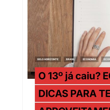
BELO HORIZONTE
BRASIL
ECONOMIA
ECON
O 13º já caiu
DICAS PARA T