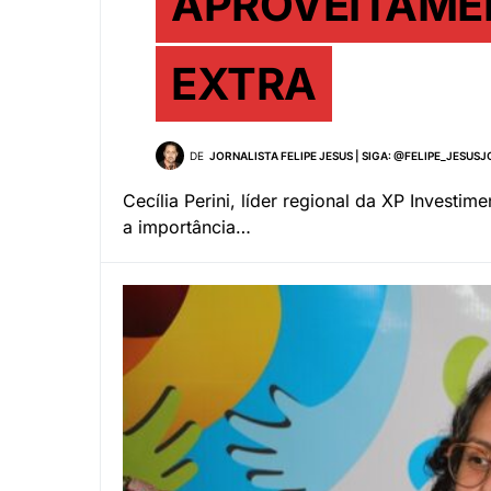
APROVEITAME
EXTRA
DE
JORNALISTA FELIPE JESUS | SIGA: @FELIPE_JESUS
Cecília Perini, líder regional da XP Investim
a importância…