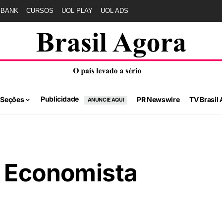
GBANK
CURSOS
UOL PLAY
UOL ADS
Publicidade
 Seções
PR Newswire
TV Brasil 
ANUNCIE AQUI
s Economista