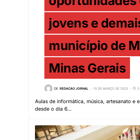
oportunidades 
jovens e demai
município de 
Minas Gerais
DE
REDACAO JORNAL
15 DE MARÇO DE 2023
3
Aulas de informática, música, artesanato e 
desde o dia 6…