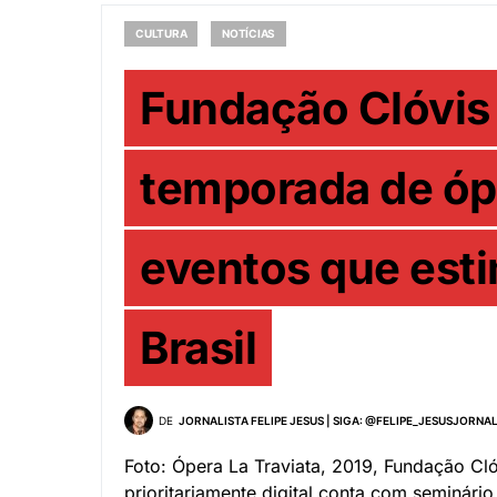
CULTURA
NOTÍCIAS
Fundação Clóvis
temporada de óp
eventos que esti
Brasil
DE
JORNALISTA FELIPE JESUS | SIGA: @FELIPE_JESUSJORNA
Foto: Ópera La Traviata, 2019, Fundação Cl
prioritariamente digital conta com seminário