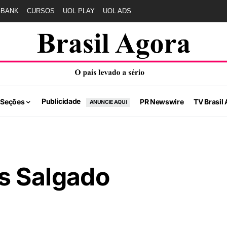
GBANK
CURSOS
UOL PLAY
UOL ADS
Publicidade
 Seções
PR Newswire
TV Brasil 
ANUNCIE AQUI
s Salgado