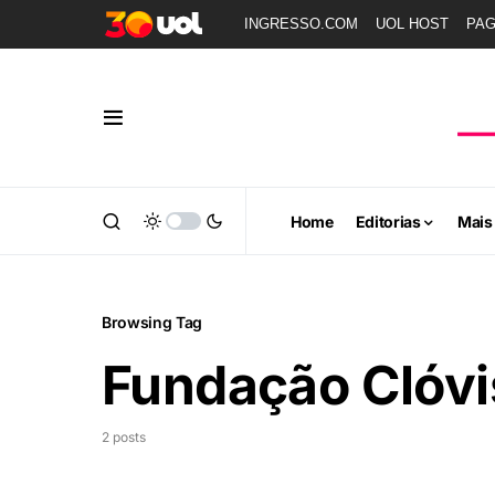
INGRESSO.COM
UOL HOST
PA
Home
Editorias
Mais
Browsing Tag
Fundação Clóvi
2 posts