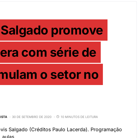
 Salgado promove
era com série de
mulam o setor no
LISTA
30 DE SETEMBRO DE 2020
10 MINUTOS DE LEITURA
óvis Salgado (Créditos Paulo Lacerda). Programação
, aulas,…