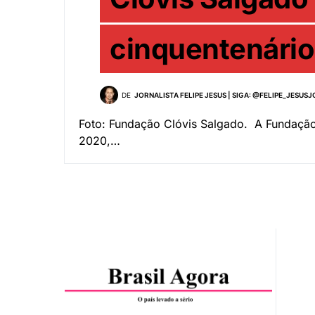
cinquentenário 
DE
JORNALISTA FELIPE JESUS | SIGA: @FELIPE_JESUS
Foto: Fundação Clóvis Salgado. A Fundação 
2020,…