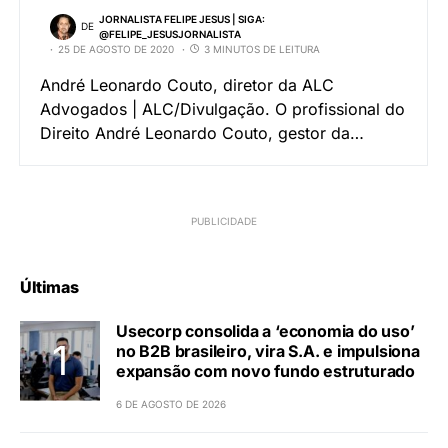
JORNALISTA FELIPE JESUS | SIGA:
DE
@FELIPE_JESUSJORNALISTA
25 DE AGOSTO DE 2020
3 MINUTOS DE LEITURA
André Leonardo Couto, diretor da ALC
Advogados | ALC/Divulgação. O profissional do
Direito André Leonardo Couto, gestor da…
Últimas
Usecorp consolida a ‘economia do uso’
no B2B brasileiro, vira S.A. e impulsiona
expansão com novo fundo estruturado
6 DE AGOSTO DE 2026