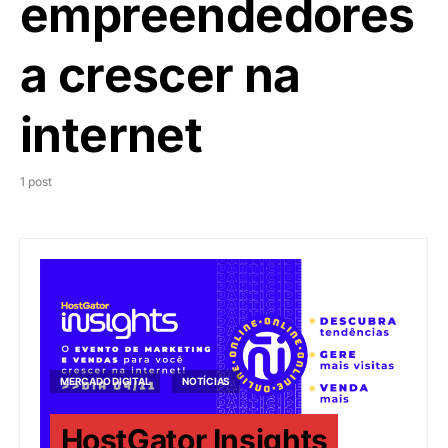
empreendedores
a crescer na
internet
1 post
MERCADO DIGITAL
NOTÍCIAS
HostGator Insights