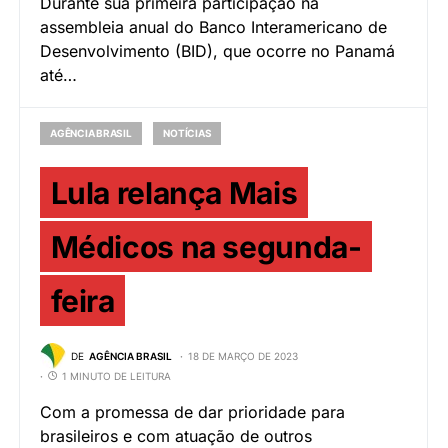
Durante sua primeira participação na
assembleia anual do Banco Interamericano de
Desenvolvimento (BID), que ocorre no Panamá
até…
AGÊNCIA BRASIL
NOTÍCIAS
Lula relança Mais
Médicos na segunda-
feira
DE
AGÊNCIA BRASIL
18 DE MARÇO DE 2023
1 MINUTO DE LEITURA
Com a promessa de dar prioridade para
brasileiros e com atuação de outros