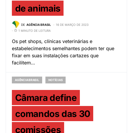
de animais
DE
AGÊNCIA BRASIL
16 DE MARÇO DE 2023
1 MINUTO DE LEITURA
Os pet shops, clínicas veterinárias e
estabelecimentos semelhantes podem ter que
fixar em suas instalações cartazes que
facilitem…
AGÊNCIA BRASIL
NOTÍCIAS
Câmara define
comandos das 30
comissões