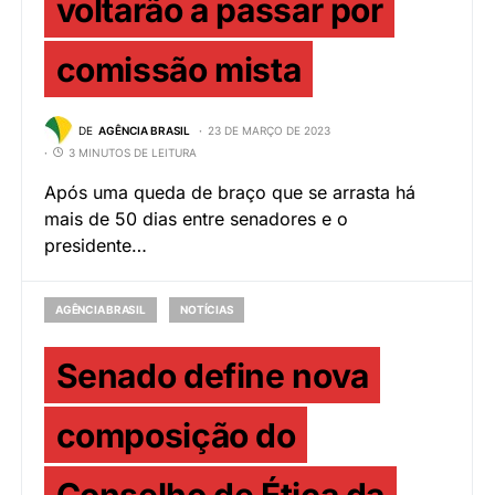
voltarão a passar por
comissão mista
DE
AGÊNCIA BRASIL
23 DE MARÇO DE 2023
3 MINUTOS DE LEITURA
Após uma queda de braço que se arrasta há
mais de 50 dias entre senadores e o
presidente…
AGÊNCIA BRASIL
NOTÍCIAS
Senado define nova
composição do
Conselho de Ética da