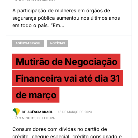
A participação de mulheres em órgãos de
segurança pública aumentou nos últimos anos
em todo o país. “Em…
AGÊNCIA BRASIL
NOTÍCIAS
Mutirão de Negociação
Financeira vai até dia 31
de março
DE
AGÊNCIA BRASIL
13 DE MARÇO DE 2023
3 MINUTOS DE LEITURA
Consumidores com dívidas no cartão de
crédito, cheque especial, crédito consignado e