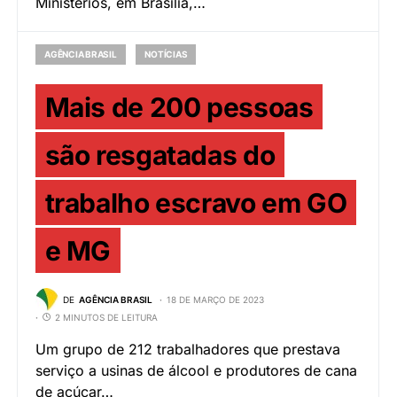
Ministérios, em Brasília,…
AGÊNCIA BRASIL
NOTÍCIAS
Mais de 200 pessoas
são resgatadas do
trabalho escravo em GO
e MG
DE
AGÊNCIA BRASIL
18 DE MARÇO DE 2023
2 MINUTOS DE LEITURA
Um grupo de 212 trabalhadores que prestava
serviço a usinas de álcool e produtores de cana
de açúcar…