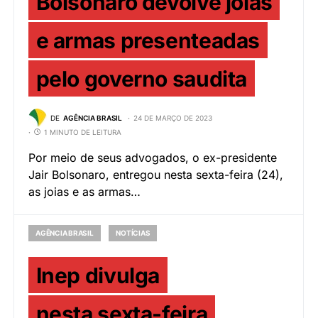
Bolsonaro devolve joias
e armas presenteadas
pelo governo saudita
DE
AGÊNCIA BRASIL
24 DE MARÇO DE 2023
1 MINUTO DE LEITURA
Por meio de seus advogados, o ex-presidente
Jair Bolsonaro, entregou nesta sexta-feira (24),
as joias e as armas…
AGÊNCIA BRASIL
NOTÍCIAS
Inep divulga
nesta sexta-feira