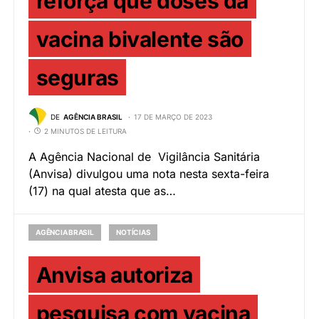
reforça que doses da
vacina bivalente são
seguras
DE
AGÊNCIA BRASIL
17 DE MARÇO DE 2023
2 MINUTOS DE LEITURA
A Agência Nacional de Vigilância Sanitária
(Anvisa) divulgou uma nota nesta sexta-feira
(17) na qual atesta que as…
AGÊNCIA BRASIL
NOTÍCIAS
Anvisa autoriza
pesquisa com vacina