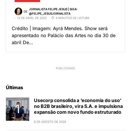
JORNALISTA FELIPE JESUS | SIGA:
DE
@FELIPE_JESUSJORNALISTA
12 DE ABRIL DE 2022
4 MINUTOS DE LEITURA
Crédito | Imagem: Ayrá Mendes. Show será
apresentado no Palácio das Artes no dia 30 de
abril De…
Últimas
Usecorp consolida a ‘economia do uso’
no B2B brasileiro, vira S.A. e impulsiona
expansão com novo fundo estruturado
6 DE AGOSTO DE 2026