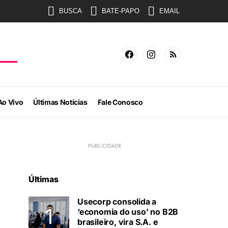
BUSCA
BATE-PAPO
EMAIL
Ao Vivo
Últimas Notícias
Fale Conosco
Últimas
Usecorp consolida a
‘economia do uso’ no B2B
brasileiro, vira S.A. e