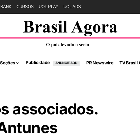
GBANK
CURSOS
UOL PLAY
UOL ADS
Publicidade
 Seções
PR Newswire
TV Brasil 
ANUNCIE AQUI
os associados.
 Antunes