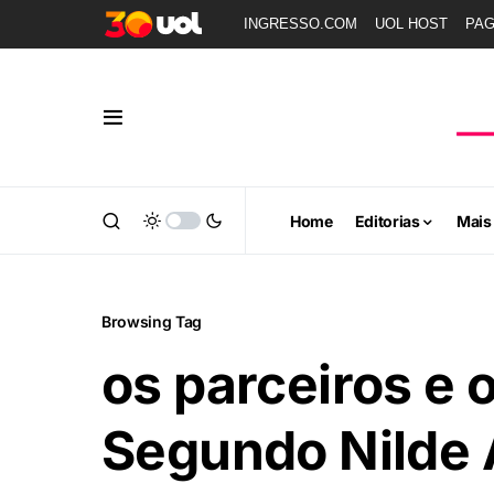
INGRESSO.COM
UOL HOST
PA
Home
Editorias
Mais
Browsing Tag
os parceiros e 
Segundo Nilde