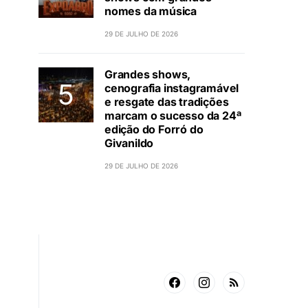
nomes da música
29 DE JULHO DE 2026
Grandes shows,
cenografia instagramável
e resgate das tradições
marcam o sucesso da 24ª
edição do Forró do
Givanildo
29 DE JULHO DE 2026