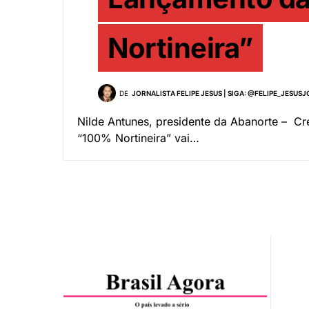
Nortineira”
DE
JORNALISTA FELIPE JESUS | SIGA: @FELIPE_JESUS
Nilde Antunes, presidente da Abanorte – C
“100% Nortineira” vai…