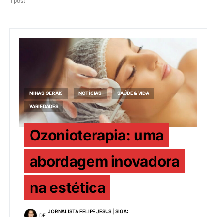
1 post
MINAS GERAIS
NOTÍCIAS
SAÚDE & VIDA
VARIEDADES
Ozonioterapia: uma
abordagem inovadora
na estética
JORNALISTA FELIPE JESUS | SIGA:
DE