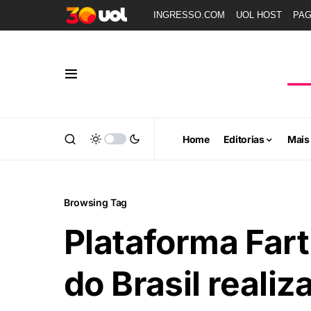
INGRESSO.COM
UOL HOST
PA
Home
Editorias
Mais
Browsing Tag
Plataforma Far
do Brasil realiz