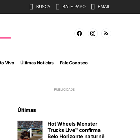
BUSCA
BATE-PAPO
EMAIL
Ao Vivo
Últimas Notícias
Fale Conosco
Últimas
Hot Wheels Monster
Trucks Live™ confirma
Belo Horizonte na turnê