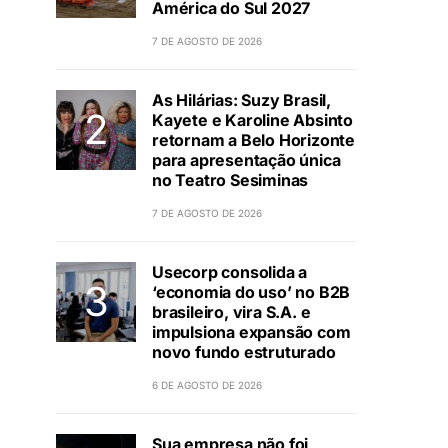
América do Sul 2027
7 DE AGOSTO DE 2026
As Hilárias: Suzy Brasil,
Kayete e Karoline Absinto
retornam a Belo Horizonte
para apresentação única
no Teatro Sesiminas
7 DE AGOSTO DE 2026
Usecorp consolida a
‘economia do uso’ no B2B
brasileiro, vira S.A. e
impulsiona expansão com
novo fundo estruturado
6 DE AGOSTO DE 2026
Sua empresa não foi