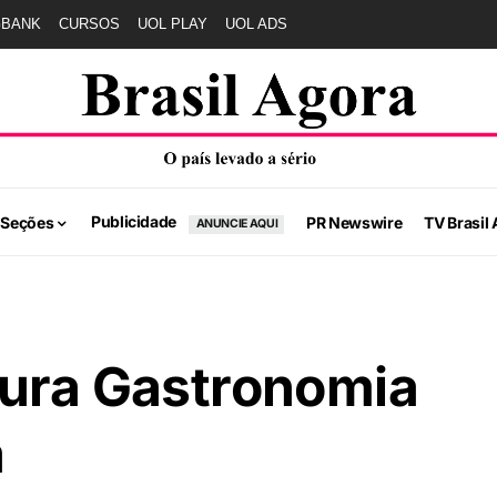
GBANK
CURSOS
UOL PLAY
UOL ADS
Publicidade
 Seções
PR Newswire
TV Brasil 
ANUNCIE AQUI
tura Gastronomia
a