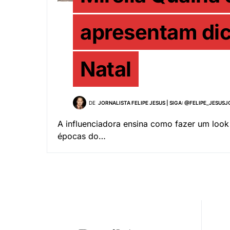
apresentam dic
Natal
DE
JORNALISTA FELIPE JESUS | SIGA: @FELIPE_JESUS
A influenciadora ensina como fazer um look
épocas do…