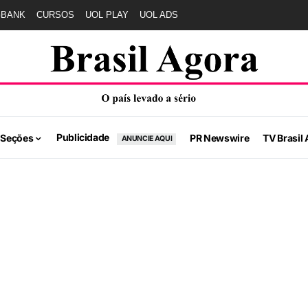
GBANK
CURSOS
UOL PLAY
UOL ADS
Publicidade
 Seções
PR Newswire
TV Brasil 
ANUNCIE AQUI