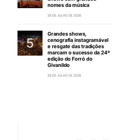
nomes da música
29 DE JULHO DE 2026
Grandes shows,
cenografia instagramável
e resgate das tradições
marcam o sucesso da 24ª
edição do Forró do
Givanildo
29 DE JULHO DE 2026