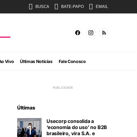
BUSCA
BATE-PAPO
EMAIL
Ao Vivo
Últimas Notícias
Fale Conosco
Últimas
Usecorp consolida a
‘economia do uso’ no B2B
brasileiro, vira S.A. e