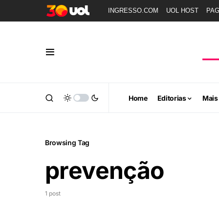
INGRESSO.COM
UOL HOST
PA
Home
Editorias
Mais
Browsing Tag
prevenção
1 post