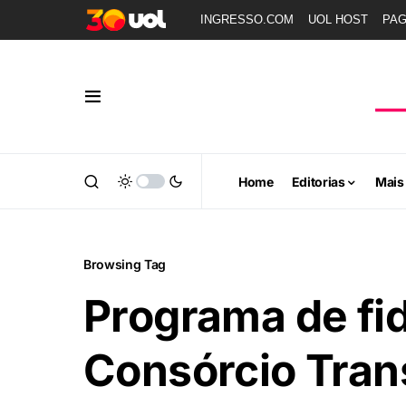
INGRESSO.COM
UOL HOST
PA
Home
Editorias
Mais
Browsing Tag
Programa de fi
Consórcio Trans