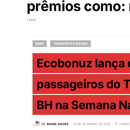
prêmios como: 
1 post
RMBH
TRANSPORTE & VIAGENS
Ecobonuz lança d
passageiros do T
BH na Semana Na
DE
BRASIL AGORA
24 DE SETEMBRO DE 2020
3 MINU