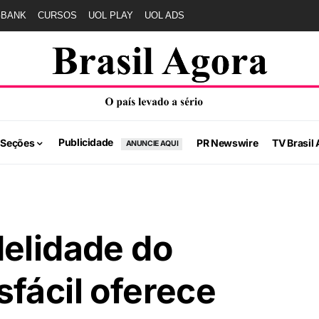
GBANK
CURSOS
UOL PLAY
UOL ADS
Publicidade
 Seções
PR Newswire
TV Brasil 
ANUNCIE AQUI
delidade do
fácil oferece