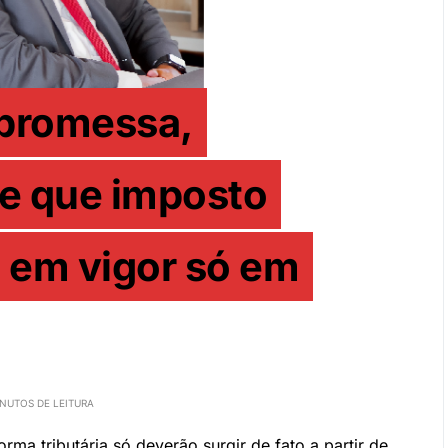
promessa,
de que imposto
e em vigor só em
INUTOS DE LEITURA
rma tributária só deverão surgir de fato a partir de