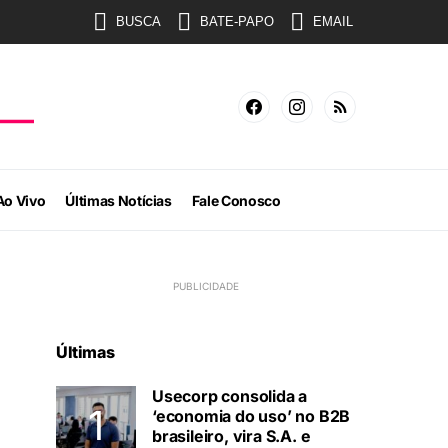
BUSCA
BATE-PAPO
EMAIL
Ao Vivo
Últimas Notícias
Fale Conosco
Últimas
Usecorp consolida a
‘economia do uso’ no B2B
brasileiro, vira S.A. e