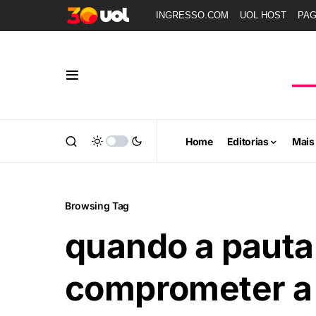
INGRESSO.COM
UOL HOST
PA
Home
Editorias
Mais
Browsing Tag
quando a pauta 
comprometer a 