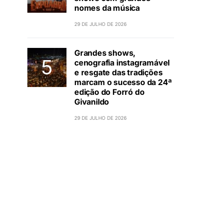
nomes da música
29 DE JULHO DE 2026
Grandes shows,
cenografia instagramável
e resgate das tradições
marcam o sucesso da 24ª
edição do Forró do
Givanildo
29 DE JULHO DE 2026