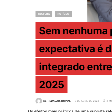
CULTURA
NOTÍCIAS
Sem nenhuma 
expectativa é 
integrado entr
2025
DE
REDACAO JORNAL
3 DE ABRIL DE 2023
2 M
Os efeitos mais práticos de uma suposta refo