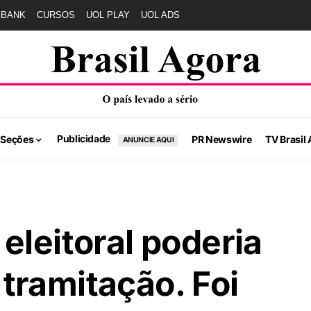
GBANK
CURSOS
UOL PLAY
UOL ADS
Publicidade
 Seções
PR Newswire
TV Brasil 
ANUNCIE AQUI
eleitoral poderia
tramitação. Foi