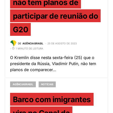
não tem planos de
participar de reunião do
G20
DE
AGÊNCIA BRASIL
25 DE AGOSTO DE 2023
1 MINUTO DE LEITURA
O Kremlin disse nesta sexta-feira (25) que o
presidente da Rússia, Vladimir Putin, não tem
planos de comparecer…
AGÊNCIA BRASIL
NOTÍCIAS
Barco com imigrantes
vira no Canal da