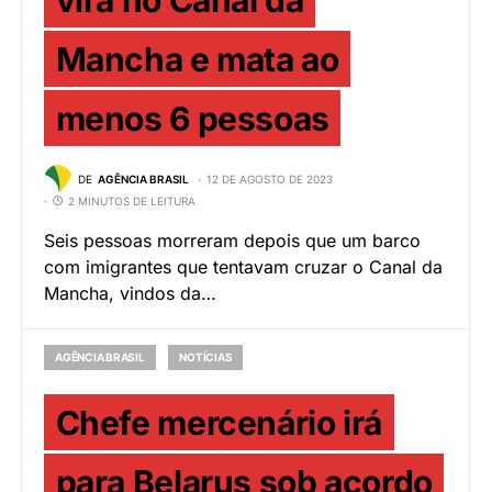
Mancha e mata ao
menos 6 pessoas
DE
AGÊNCIA BRASIL
12 DE AGOSTO DE 2023
2 MINUTOS DE LEITURA
Seis pessoas morreram depois que um barco
com imigrantes que tentavam cruzar o Canal da
Mancha, vindos da…
AGÊNCIA BRASIL
NOTÍCIAS
Chefe mercenário irá
para Belarus sob acordo