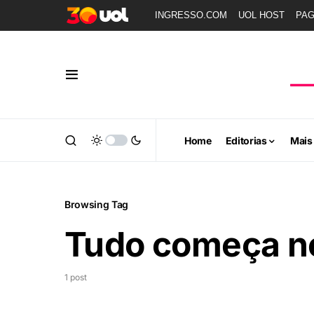
INGRESSO.COM
UOL HOST
PA
Home
Editorias
Mais
Browsing Tag
Tudo começa n
1 post