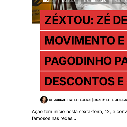
BRASIL
CULTURA
GASTRONOMIA
NOTÍCIA
ZÉXTOU: ZÉ DE
MOVIMENTO E
PAGODINHO P
DESCONTOS E
DE
JORNALISTA FELIPE JESUS | SIGA: @FELIPE_JESUS
Ação tem início nesta sexta-feira, 12, e c
famosos nas redes…