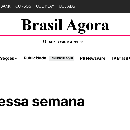
GBANK
CURSOS
UOL PLAY
UOL ADS
Publicidade
 Seções
PR Newswire
TV Brasil 
ANUNCIE AQUI
essa semana