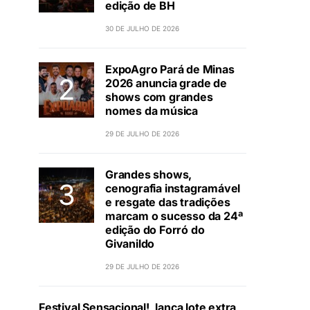
edição de BH
30 DE JULHO DE 2026
ExpoAgro Pará de Minas
2026 anuncia grade de
shows com grandes
nomes da música
29 DE JULHO DE 2026
Grandes shows,
cenografia instagramável
e resgate das tradições
marcam o sucesso da 24ª
edição do Forró do
Givanildo
29 DE JULHO DE 2026
Festival Sensacional!, lança lote extra