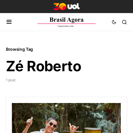
Browsing Tag
Zé Roberto
1 post