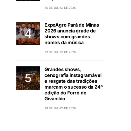
30 DE JULHO DE 2026
ExpoAgro Pará de Minas
2026 anuncia grade de
shows com grandes
nomes da música
29 DE JULHO DE 2026
Grandes shows,
cenografia instagramável
e resgate das tradições
marcam o sucesso da 24ª
edição do Forró do
Givanildo
29 DE JULHO DE 2026