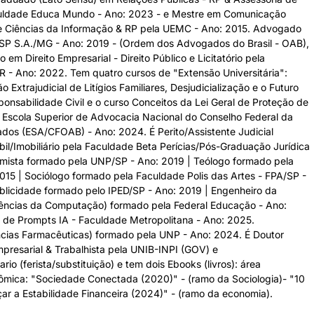
uldade Educa Mundo - Ano: 2023 - e Mestre em Comunicação
 e Ciências da Informação & RP pela UEMC - Ano: 2015. Advogado
SP S.A./MG - Ano: 2019 - (Ordem dos Advogados do Brasil - OAB),
m Direito Empresarial - Direito Público e Licitatório pela
 - Ano: 2022. Tem quatro cursos de "Extensão Universitária":
 Extrajudicial de Litígios Familiares, Desjudicialização e o Futuro
onsabilidade Civil e o curso Conceitos da Lei Geral de Proteção de
Escola Superior de Advocacia Nacional do Conselho Federal da
os (ESA/CFOAB) - Ano: 2024. É Perito/Assistente Judicial
bil/Imobiliário pela Faculdade Beta Perícias/Pós-Graduação Jurídica
mista formado pela UNP/SP - Ano: 2019 | Teólogo formado pela
15 | Sociólogo formado pela Faculdade Polis das Artes - FPA/SP -
blicidade formado pelo IPED/SP - Ano: 2019 | Engenheiro da
ências da Computação) formado pela Federal Educação - Ano:
de Prompts IA - Faculdade Metropolitana - Ano: 2025.
cias Farmacêuticas) formado pela UNP - Ano: 2024. É Doutor
mpresarial & Trabalhista pela UNIB-INPI (GOV) e
ario (ferista/substituição) e tem dois Ebooks (livros): área
ômica: "Sociedade Conectada (2020)" - (ramo da Sociologia)- "10
ar a Estabilidade Financeira (2024)" - (ramo da economia).