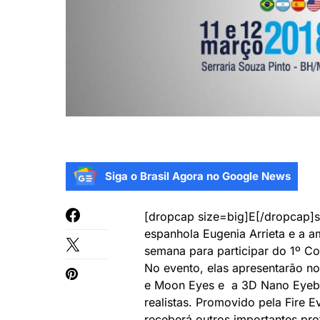
Siga o Brasil Agora no Google News
[dropcap size=big]E[/dropcap]s
espanhola Eugenia Arrieta e a a
semana para participar do 1º C
No evento, elas apresentarão nov
e Moon Eyes e a 3D Nano Eyebr
realistas. Promovido pela Fire 
receberá outros importantes pro