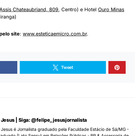
 Assis Chateaubriand, 809
, Centro) e Hotel
Ouro Minas
piranga)
pelo site
:
www.esteticaemicro.com.br
.
Tweet
e Jesus | Siga: @felipe_jesusjornalista
de Jesus é Jornalista graduado pela Faculdade Estácio de Sá/MG -
aduado (Lato Sensu) em Relações Públicas - RP & Assessoria de