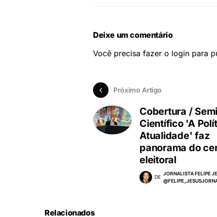
Deixe um comentário
Você precisa fazer o
login
para pu
Próximo Artigo
Cobertura / Semi
Científico 'A Polí
Atualidade' faz
panorama do cen
eleitoral
JORNALISTA FELIPE JE
DE
@FELIPE_JESUSJORN
Relacionados