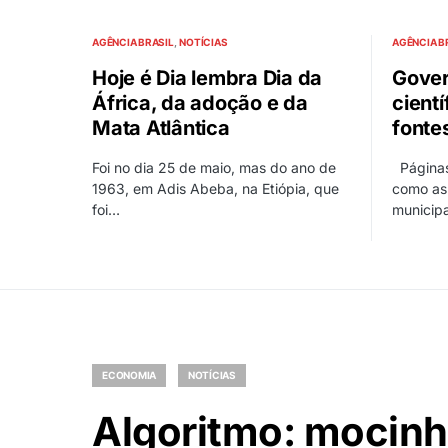
AGÊNCIA BRASIL
NOTÍCIAS
AGÊNCIA B
Hoje é Dia lembra Dia da
Gover
África, da adoção e da
cient
Mata Atlântica
fonte
Foi no dia 25 de maio, mas do ano de
Páginas 
1963, em Adis Abeba, na Etiópia, que
como as 
foi…
municipa
ECONOMIA
NOTÍCIAS
Algoritmo: mocinho