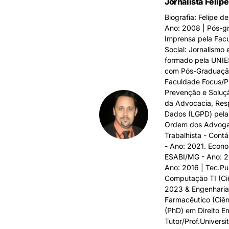
Jornalista Felip
Biografia: Felipe 
Ano: 2008 | Pós-gr
Imprensa pela Fac
Social: Jornalismo
formado pela UNIE
com Pós-Graduação e
Faculdade Focus/PR
Prevenção e Solução
da Advocacia, Resp
Dados (LGPD) pela 
Ordem dos Advogad
Trabalhista - Contá
- Ano: 2021. Econo
ESABI/MG - Ano: 20
Ano: 2016 | Tec.Pu
Computação TI (Ci
2023 & Engenharia 
Farmacêutico (Ciên
(PhD) em Direito E
Tutor/Prof.Universit