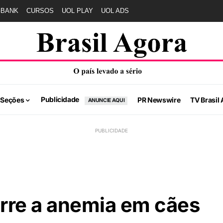
GBANK
CURSOS
UOL PLAY
UOL ADS
Publicidade
 Seções
PR Newswire
TV Brasil 
ANUNCIE AQUI
rre a anemia em cães