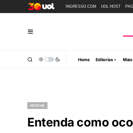
INGRESSO.COM
UOL HOST
PA
Home
Editorias
Mais
NOTÍCIAS
Entenda como oco