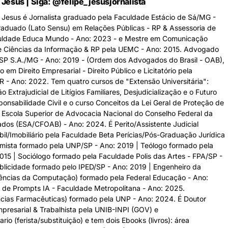
e Jesus | Siga: @felipe_jesusjornalista
de Jesus é Jornalista graduado pela Faculdade Estácio de Sá/MG -
aduado (Lato Sensu) em Relações Públicas - RP & Assessoria de
uldade Educa Mundo - Ano: 2023 - e Mestre em Comunicação
 e Ciências da Informação & RP pela UEMC - Ano: 2015. Advogado
SP S.A./MG - Ano: 2019 - (Ordem dos Advogados do Brasil - OAB),
m Direito Empresarial - Direito Público e Licitatório pela
 - Ano: 2022. Tem quatro cursos de "Extensão Universitária":
 Extrajudicial de Litígios Familiares, Desjudicialização e o Futuro
onsabilidade Civil e o curso Conceitos da Lei Geral de Proteção de
Escola Superior de Advocacia Nacional do Conselho Federal da
os (ESA/CFOAB) - Ano: 2024. É Perito/Assistente Judicial
bil/Imobiliário pela Faculdade Beta Perícias/Pós-Graduação Jurídica
mista formado pela UNP/SP - Ano: 2019 | Teólogo formado pela
15 | Sociólogo formado pela Faculdade Polis das Artes - FPA/SP -
blicidade formado pelo IPED/SP - Ano: 2019 | Engenheiro da
ências da Computação) formado pela Federal Educação - Ano:
de Prompts IA - Faculdade Metropolitana - Ano: 2025.
cias Farmacêuticas) formado pela UNP - Ano: 2024. É Doutor
mpresarial & Trabalhista pela UNIB-INPI (GOV) e
ario (ferista/substituição) e tem dois Ebooks (livros): área