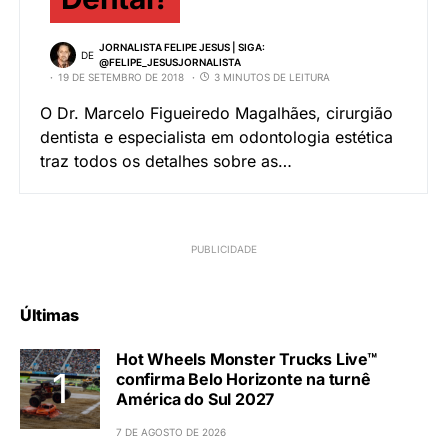
JORNALISTA FELIPE JESUS | SIGA:
DE
@FELIPE_JESUSJORNALISTA
19 DE SETEMBRO DE 2018
3 MINUTOS DE LEITURA
O Dr. Marcelo Figueiredo Magalhães, cirurgião
dentista e especialista em odontologia estética
traz todos os detalhes sobre as…
Últimas
Hot Wheels Monster Trucks Live™
confirma Belo Horizonte na turnê
América do Sul 2027
7 DE AGOSTO DE 2026