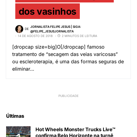
dos vasinhos
JORNALISTA FELIPE JESUS | SIGA:
DE
@FELIPE_JESUSJORNALISTA
14 DE AGOSTO DE 2018
2 MINUTOS DE LEITURA
[dropcap size=big]O[/dropcap] famoso
tratamento de “secagem das veias varicosas”
ou escleroterapia, é uma das formas seguras de
eliminar…
Últimas
Hot Wheels Monster Trucks Live™
confirma Belo Horizonte na turnê