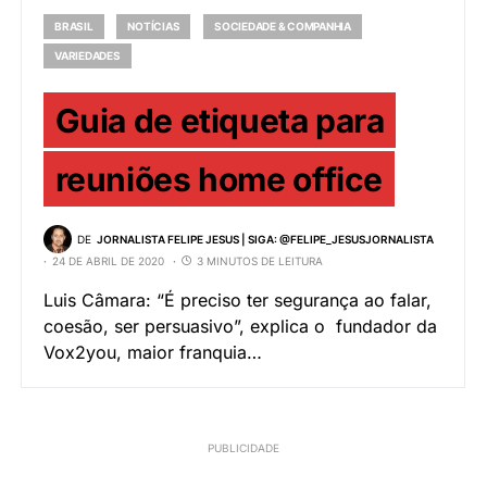
BRASIL
NOTÍCIAS
SOCIEDADE & COMPANHIA
VARIEDADES
Guia de etiqueta para
reuniões home office
DE
JORNALISTA FELIPE JESUS | SIGA: @FELIPE_JESUSJORNALISTA
24 DE ABRIL DE 2020
3 MINUTOS DE LEITURA
Luis Câmara: “É preciso ter segurança ao falar,
coesão, ser persuasivo”, explica o fundador da
Vox2you, maior franquia…