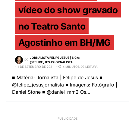
vídeo do show gravado
no Teatro Santo
Agostinho em BH/MG
JORNALISTA FELIPE JESUS | SIGA:
DE
@FELIPE_JESUSJORNALISTA
1 DE SETEMBRO DE 2021
4 MINUTOS DE LEITURA
■ Matéria: Jornalista | Felipe de Jesus ■
@felipe_jesusjornalista ■ Imagens: Fotógrafo |
Daniel Stone ■ @daniel_mm2 Os…