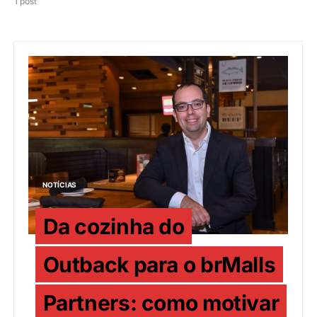
1 post
NOTÍCIAS
Da cozinha do
Outback para o brMalls
Partners: como motivar