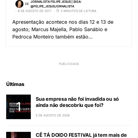
JORNALISTA FELIPE JESUS | SIGA:
DE
@FELIPE_JESUSJORNALISTA
6 DE AGOSTO DE 2017
2 MINUTOS DE LEITURA
Apresentação acontece nos dias 12 e 13 de
agosto; Marcus Majella, Pablo Sanábio e
Pedroca Monteiro também estão…
Últimas
Sua empresa não foi invadida ou só
ainda não descobriu que foi?
5 DE AGOSTO DE 2026
CÊ TÁ DOIDO FESTIVAL já tem mais de