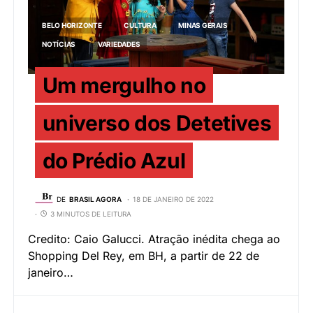
BELO HORIZONTE
CULTURA
MINAS GERAIS
NOTÍCIAS
VARIEDADES
Um mergulho no
universo dos Detetives
do Prédio Azul
DE
BRASIL AGORA
18 DE JANEIRO DE 2022
3 MINUTOS DE LEITURA
Credito: Caio Galucci. Atração inédita chega ao
Shopping Del Rey, em BH, a partir de 22 de
janeiro…