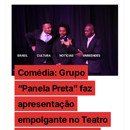
BRASIL
CULTURA
NOTÍCIAS
VARIEDADES
Comédia: Grupo
“Panela Preta” faz
apresentação
empolgante no Teatro