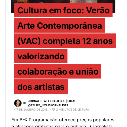
Cultura em foco: Verão
Arte Contemporânea
(VAC) completa 12 anos
valorizando
colaboração e união
dos artistas
JORNALISTA FELIPE JESUS | SIGA:
DE
@FELIPE_JESUSJORNALISTA
7 DE JANEIRO DE 2018
2 MINUTOS DE LEITURA
Em BH: Programação oferece preços populares
e atrações gratuitas para o público *Jornalista