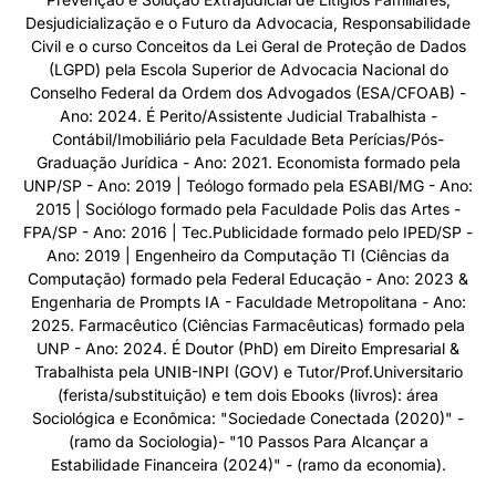
Desjudicialização e o Futuro da Advocacia, Responsabilidade
Civil e o curso Conceitos da Lei Geral de Proteção de Dados
(LGPD) pela Escola Superior de Advocacia Nacional do
Conselho Federal da Ordem dos Advogados (ESA/CFOAB) -
Ano: 2024. É Perito/Assistente Judicial Trabalhista -
Contábil/Imobiliário pela Faculdade Beta Perícias/Pós-
Graduação Jurídica - Ano: 2021. Economista formado pela
UNP/SP - Ano: 2019 | Teólogo formado pela ESABI/MG - Ano:
2015 | Sociólogo formado pela Faculdade Polis das Artes -
FPA/SP - Ano: 2016 | Tec.Publicidade formado pelo IPED/SP -
Ano: 2019 | Engenheiro da Computação TI (Ciências da
Computação) formado pela Federal Educação - Ano: 2023 &
Engenharia de Prompts IA - Faculdade Metropolitana - Ano:
2025. Farmacêutico (Ciências Farmacêuticas) formado pela
UNP - Ano: 2024. É Doutor (PhD) em Direito Empresarial &
Trabalhista pela UNIB-INPI (GOV) e Tutor/Prof.Universitario
(ferista/substituição) e tem dois Ebooks (livros): área
Sociológica e Econômica: "Sociedade Conectada (2020)" -
(ramo da Sociologia)- "10 Passos Para Alcançar a
Estabilidade Financeira (2024)" - (ramo da economia).