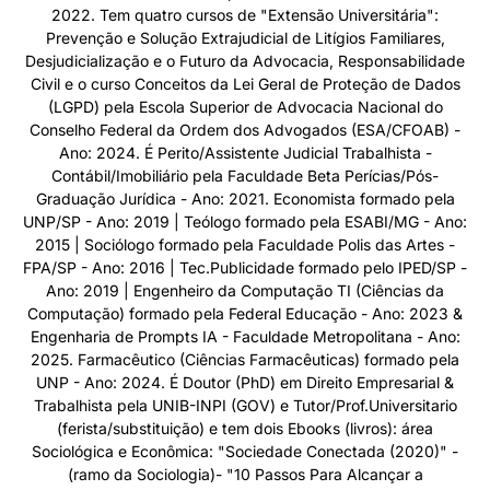
2022. Tem quatro cursos de "Extensão Universitária":
Prevenção e Solução Extrajudicial de Litígios Familiares,
Desjudicialização e o Futuro da Advocacia, Responsabilidade
Civil e o curso Conceitos da Lei Geral de Proteção de Dados
(LGPD) pela Escola Superior de Advocacia Nacional do
Conselho Federal da Ordem dos Advogados (ESA/CFOAB) -
Ano: 2024. É Perito/Assistente Judicial Trabalhista -
Contábil/Imobiliário pela Faculdade Beta Perícias/Pós-
Graduação Jurídica - Ano: 2021. Economista formado pela
UNP/SP - Ano: 2019 | Teólogo formado pela ESABI/MG - Ano:
2015 | Sociólogo formado pela Faculdade Polis das Artes -
FPA/SP - Ano: 2016 | Tec.Publicidade formado pelo IPED/SP -
Ano: 2019 | Engenheiro da Computação TI (Ciências da
Computação) formado pela Federal Educação - Ano: 2023 &
Engenharia de Prompts IA - Faculdade Metropolitana - Ano:
2025. Farmacêutico (Ciências Farmacêuticas) formado pela
UNP - Ano: 2024. É Doutor (PhD) em Direito Empresarial &
Trabalhista pela UNIB-INPI (GOV) e Tutor/Prof.Universitario
(ferista/substituição) e tem dois Ebooks (livros): área
Sociológica e Econômica: "Sociedade Conectada (2020)" -
(ramo da Sociologia)- "10 Passos Para Alcançar a