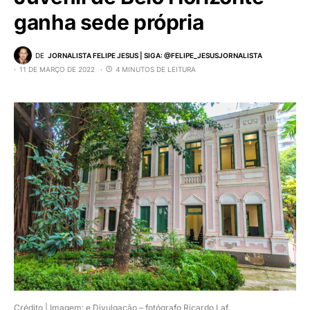
ganha sede própria
DE
JORNALISTA FELIPE JESUS | SIGA: @FELIPE_JESUSJORNALISTA
11 DE MARÇO DE 2022
4 MINUTOS DE LEITURA
Crédito | Imagem: e Divulgação – fotógrafo Ricardo Laf.