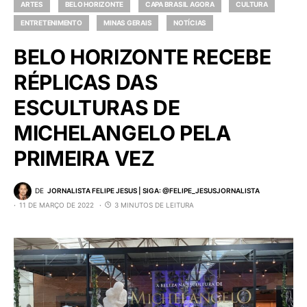
ARTES
BELO HORIZONTE
CAPA BRASIL AGORA
CULTURA
ENTRETENIMENTO
MINAS GERAIS
NOTÍCIAS
BELO HORIZONTE RECEBE
RÉPLICAS DAS
ESCULTURAS DE
MICHELANGELO PELA
PRIMEIRA VEZ
DE
JORNALISTA FELIPE JESUS | SIGA: @FELIPE_JESUSJORNALISTA
11 DE MARÇO DE 2022
3 MINUTOS DE LEITURA