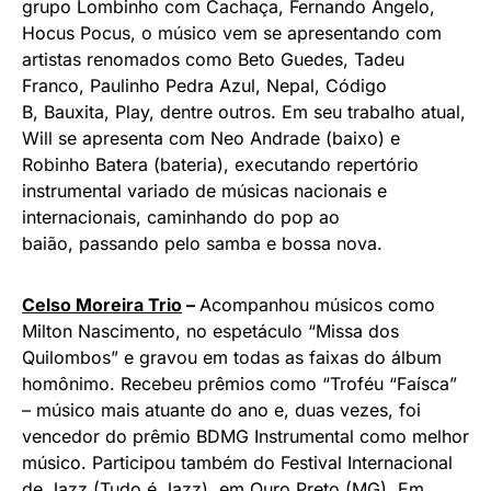
grupo Lombinho com Cachaça, Fernando Ângelo,
Hocus Pocus, o músico vem se apresentando com
artistas renomados como Beto Guedes, Tadeu
Franco, Paulinho Pedra Azul, Nepal, Código
B, Bauxita, Play, dentre outros. Em seu trabalho atual,
Will se apresenta com Neo Andrade (baixo) e
Robinho Batera (bateria), executando repertório
instrumental variado de músicas nacionais e
internacionais, caminhando do pop ao
baião, passando pelo samba e bossa nova.
Celso Moreira Trio
–
Acompanhou músicos como
Milton Nascimento, no espetáculo “Missa dos
Quilombos” e gravou em todas as faixas do álbum
homônimo. Recebeu prêmios como “Troféu “Faísca”
– músico mais atuante do ano e, duas vezes, foi
vencedor do prêmio BDMG Instrumental como melhor
músico. Participou também do Festival Internacional
de Jazz (Tudo é Jazz), em Ouro Preto (MG). Em