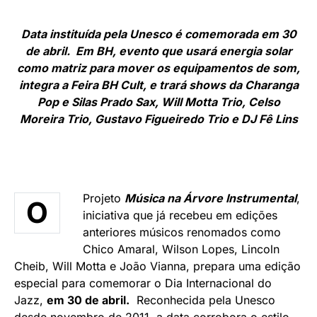
Data instituída pela Unesco é comemorada em 30
de abril. Em BH, evento que usará energia solar
como matriz para mover os equipamentos de som,
integra a Feira BH Cult,
e trará shows da Charanga
Pop e Silas Prado Sax, Will Motta Trio,
Celso
Moreira Trio, Gustavo Figueiredo Trio e DJ Fê Lins
Projeto
Música na Árvore Instrumental
,
O
iniciativa que já recebeu em edições
anteriores músicos renomados como
Chico Amaral, Wilson Lopes, Lincoln
Cheib, Will Motta e João Vianna, prepara uma edição
especial para comemorar o Dia Internacional do
Jazz,
em 30 de abril.
Reconhecida pela Unesco
desde novembro de 2011, a data corrobora o estilo