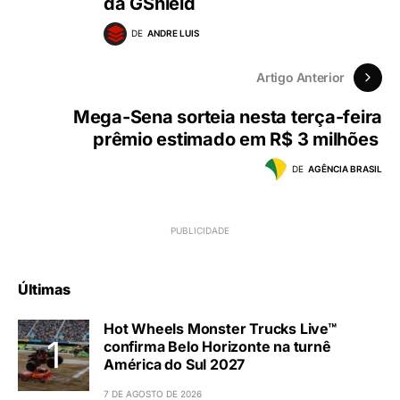
da GShield
DE
ANDRE LUIS
Artigo Anterior
Mega-Sena sorteia nesta terça-feira
prêmio estimado em R$ 3 milhões
DE
AGÊNCIA BRASIL
Últimas
Hot Wheels Monster Trucks Live™
confirma Belo Horizonte na turnê
América do Sul 2027
7 DE AGOSTO DE 2026