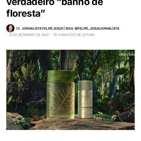
verdadeiro “banho de
floresta”
DE
JORNALISTA FELIPE JESUS | SIGA: @FELIPE_JESUSJORNALISTA
13 DE SETEMBRO DE 2022
4 MINUTOS DE LEITURA