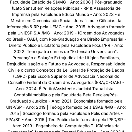
Faculdade Estácio de Sá/MG - Ano: 2008 | Pós-graduado
(Lato Sensu) em Relações Públicas - RP & Assessoria de
Imprensa pela Faculdade Educa Mundo - Ano: 2023 - e
Mestre em Comunicação Social: Jornalismo e Ciências da
Informação & RP pela UEMC - Ano: 2015. Advogado formado
pela UNIESP S.A./MG - Ano: 2019 - (Ordem dos Advogados
do Brasil - OAB), com Pós-Graduação em Direito Empresarial -
Direito Público e Licitatório pela Faculdade Focus/PR - Ano:
2022. Tem quatro cursos de "Extensão Universitária":
Prevenção e Solução Extrajudicial de Litígios Familiares,
Desjudicialização e o Futuro da Advocacia, Responsabilidade
Civil e o curso Conceitos da Lei Geral de Proteção de Dados
(LGPD) pela Escola Superior de Advocacia Nacional do
Conselho Federal da Ordem dos Advogados (ESA/CFOAB) -
Ano: 2024. É Perito/Assistente Judicial Trabalhista -
Contábil/Imobiliário pela Faculdade Beta Perícias/Pós-
Graduação Jurídica - Ano: 2021. Economista formado pela
UNP/SP - Ano: 2019 | Teólogo formado pela ESABI/MG - Ano:
2015 | Sociólogo formado pela Faculdade Polis das Artes -
FPA/SP - Ano: 2016 | Tec.Publicidade formado pelo IPED/SP -
Ano: 2019 | Engenheiro da Computação TI (Ciências da
Computação) formado pela Federal Educação - Ano: 2023 &