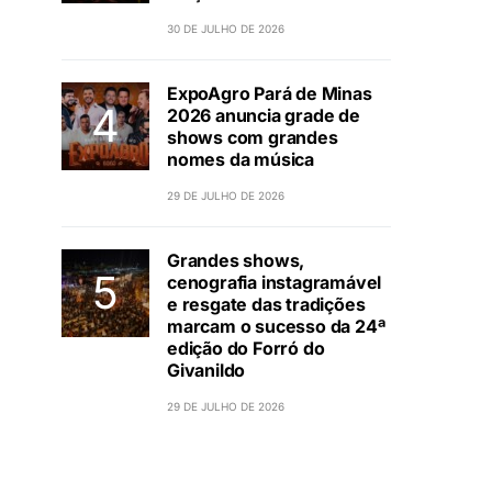
30 DE JULHO DE 2026
ExpoAgro Pará de Minas
2026 anuncia grade de
shows com grandes
nomes da música
29 DE JULHO DE 2026
Grandes shows,
cenografia instagramável
e resgate das tradições
marcam o sucesso da 24ª
edição do Forró do
Givanildo
29 DE JULHO DE 2026