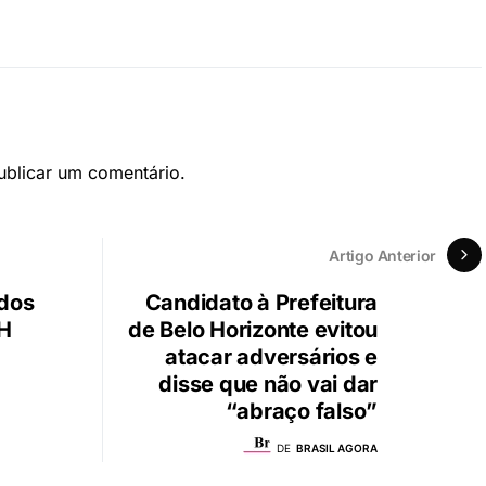
blicar um comentário.
Artigo Anterior
 dos
Candidato à Prefeitura
BH
de Belo Horizonte evitou
atacar adversários e
disse que não vai dar
“abraço falso”
DE
BRASIL AGORA