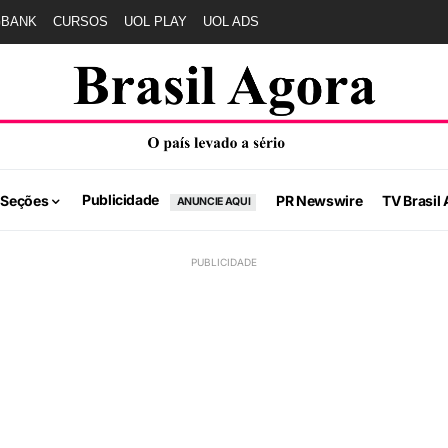
GBANK
CURSOS
UOL PLAY
UOL ADS
Publicidade
 Seções
PR Newswire
TV Brasil 
ANUNCIE AQUI