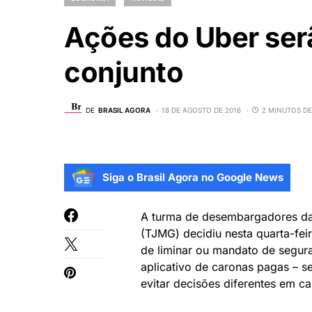
Ações do Uber ser
conjunto
DE
BRASIL AGORA
18 DE AGOSTO DE 2016
2 MINUTOS DE
Siga o Brasil Agora no Google News
A turma de desembargadores da 
(TJMG) decidiu nesta quarta-fei
de liminar ou mandato de segur
aplicativo de caronas pagas – 
evitar decisões diferentes em c