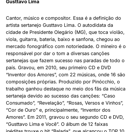
Gusttavo Lima
Cantor, músico e compositor. Essa é a definição do
artista sertanejo Gusttavo Lima. O autodidata da
cidade de Presidente Olegário (MG), que toca violão,
viola, guitarra, bateria, baixo e sanfona, chegou ao
mercado fonográfico com notoriedade. O mineiro é o
responsável por dar o tom a diversas canções
sertanejas que fazem sucesso nas paradas de todo o
país. Gravou, em 2010, seu primeiro CD e DVD
“Inventor dos Amores”, com 22 músicas, onde 16 são
composições próprias. Produzido por Pinócchio, o
trabalho ganhou destaque no meio dos fãs da música
sertaneja devido ao sucesso das canções: “Caso
Consumado”, “Revelação”, “Rosas, Versos e Vinhos”,
“Cor de Ouro” e, principalmente, “Inventor dos
Amores”. Em 2011, gravou o seu segundo CD e DVD,
“Gusttavo Lima e Você”. O álbum de 12 faixas
inéditas trouxe o hit “Balada”, que alcançou o TOP 10