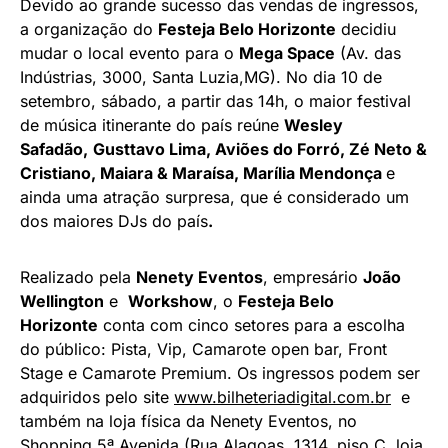
Devido ao grande sucesso das vendas de ingressos,
a organização do
Festeja Belo Horizonte
decidiu
mudar o local evento para o
Mega Space
(Av. das
Indústrias, 3000, Santa Luzia,MG). No dia 10 de
setembro, sábado, a partir das 14h, o maior festival
de música itinerante do país reúne
Wesley
Safadão,
Gusttavo Lima, Aviões do Forró, Zé Neto &
Cristiano, Maiara & Maraísa, Marília Mendonça
e
ainda uma atração surpresa, que é considerado um
dos maiores DJs do país
.
Realizado pela
Nenety Eventos
, empresário
João
Wellington
e
Workshow
, o
Festeja
Belo
Horizonte
conta com cinco setores para a escolha
do público: Pista, Vip, Camarote open bar, Front
Stage e Camarote Premium. Os ingressos podem ser
adquiridos pelo site
www.bilheteriadigital.com.br
e
também na loja física da Nenety Eventos, no
Shopping 5ª Avenida (Rua Alagoas, 1314, piso C, loja