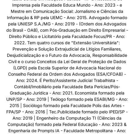
Imprensa pela Faculdade Educa Mundo - Ano: 2023 - e
Mestre em Comunicação Social: Jornalismo e Ciências da
Informação & RP pela UEMC - Ano: 2015. Advogado formado
pela UNIESP S.A./MG - Ano: 2019 - (Ordem dos Advogados
do Brasil - OAB), com Pós-Graduação em Direito Empresarial -
Direito Público e Licitatório pela Faculdade Focus/PR - Ano:
2022. Tem quatro cursos de "Extensão Universitária":
Prevenção e Solução Extrajudicial de Litígios Familiares,
Desjudicialização e o Futuro da Advocacia, Responsabilidade
Civil e o curso Conceitos da Lei Geral de Proteção de Dados
(LGPD) pela Escola Superior de Advocacia Nacional do
Conselho Federal da Ordem dos Advogados (ESA/CFOAB) -
Ano: 2024. É Perito/Assistente Judicial Trabalhista -
Contábil/Imobiliário pela Faculdade Beta Perícias/Pós-
Graduação Jurídica - Ano: 2021. Economista formado pela
UNP/SP - Ano: 2019 | Teólogo formado pela ESABI/MG - Ano:
2015 | Sociólogo formado pela Faculdade Polis das Artes -
FPA/SP - Ano: 2016 | Tec.Publicidade formado pelo IPED/SP -
Ano: 2019 | Engenheiro da Computação TI (Ciências da
Computação) formado pela Federal Educação - Ano: 2023 &
Engenharia de Prompts IA - Faculdade Metropolitana - Ano: