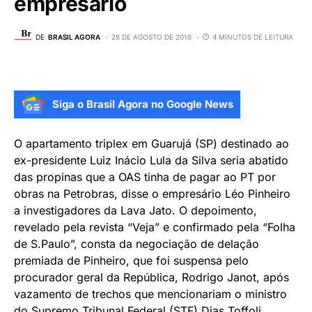
empresário
DE
BRASIL AGORA
28 DE AGOSTO DE 2016
4 MINUTOS DE LEITURA
Siga o Brasil Agora no Google News
O apartamento triplex em Guarujá (SP) destinado ao
ex-presidente Luiz Inácio Lula da Silva seria abatido
das propinas que a OAS tinha de pagar ao PT por
obras na Petrobras, disse o empresário Léo Pinheiro
a investigadores da Lava Jato. O depoimento,
revelado pela revista “Veja” e confirmado pela “Folha
de S.Paulo”, consta da negociação de delação
premiada de Pinheiro, que foi suspensa pelo
procurador geral da República, Rodrigo Janot, após
vazamento de trechos que mencionariam o ministro
do Supremo Tribunal Federal (STF) Dias Toffoli.