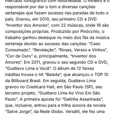
mercado fonográfico com notoriedade. O mineiro é o
responsável por dar o tom a diversas canções
sertanejas que fazem sucesso nas paradas de todo o
país. Gravou, em 2010, seu primeiro CD e DVD
“Inventor dos Amores”, com 22 músicas, onde 16 são
composições próprias. Produzido por Pinócchio, o
trabalho ganhou destaque no meio dos fãs da música
sertaneja devido ao sucesso das canções: “Caso
Consumado”, “Revelação”, “Rosas, Versos e Vinhos”,
“Cor de Ouro” e, principalmente, “Inventor dos
Amores”. Em 2011, gravou o seu segundo CD e DVD,
“Gusttavo Lima e Você”. O álbum de 12 faixas
inéditas trouxe o hit “Balada”, que alcançou o TOP 10
da Billboard Brasil. Em seguida, Gusttavo Lima
gravou no Credicard Hall, em São Paulo (SP), seu
terceiro projeto, “Gusttavo Lima Ao Vivo Em São
Paulo”. A primeira aposta foi “Gatinha Assanhada”,
que, inclusive, entrou para a trilha sonora da novela
“Salve Jorge”, da Rede Globo. Versátil, ele fez uma