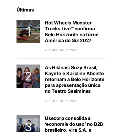
Últimas
Hot Wheels Monster
Trucks Live™ confirma
Belo Horizonte na turnê
América do Sul 2027
7 DE AGOSTO DE 2026
As Hilárias: Suzy Brasil,
Kayete e Karoline Absinto
retornam a Belo Horizonte
para apresentação única
no Teatro Sesiminas
7 DE AGOSTO DE 2026
Usecorp consolida a
‘economia do uso’ no B2B
brasileiro, vira S.A. e