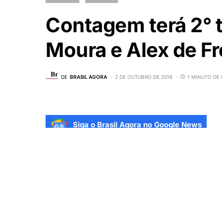
Contagem terá 2° t
Moura e Alex de Fr
DE
BRASIL AGORA
2 DE OUTUBRO DE 2016
1 MINUTO DE 
Siga o Brasil Agora no Google News
Contagem, na região metropolita
apuradas e o segundo turno conf
Carlin Moura (PCdoB), que teve 
(PSBD), com 24,68%.
O resultado foi uma surpresa, 