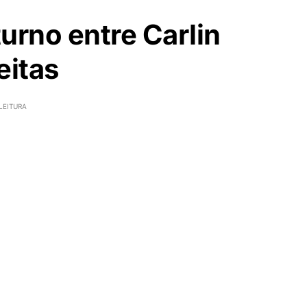
urno entre Carlin
eitas
LEITURA
na de Belo Horizonte, já teve 100% de suas urnas
irmado. Ele irá acontecer entre o candidato à reeleição
27,87% dos votos válidos, e o candidato Alex de Freitas
já que a última pesquisa DataTempo/CP2 apontava o