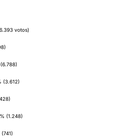
6.393 votos)
98)
(6.788)
 (3.612)
.428)
% (1.248)
 (741)