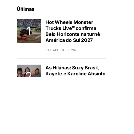
Últimas
Hot Wheels Monster
Trucks Live™ confirma
Belo Horizonte na turnê
América do Sul 2027
7 DE AGOSTO DE 2026
As Hilárias: Suzy Brasil,
Kayete e Karoline Absinto
retornam a Belo Horizonte
para apresentação única
no Teatro Sesiminas
7 DE AGOSTO DE 2026
Usecorp consolida a
‘economia do uso’ no B2B
brasileiro, vira S.A. e