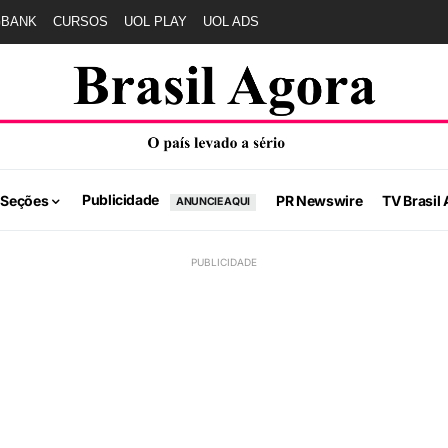
GBANK
CURSOS
UOL PLAY
UOL ADS
Publicidade
 Seções
PR Newswire
TV Brasil 
ANUNCIE AQUI