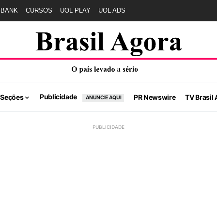
GBANK
CURSOS
UOL PLAY
UOL ADS
Publicidade
 Seções
PR Newswire
TV Brasil 
ANUNCIE AQUI