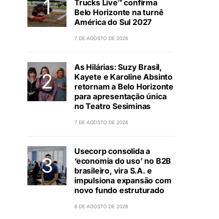
Trucks Live™ confirma
Belo Horizonte na turnê
América do Sul 2027
7 DE AGOSTO DE 2026
As Hilárias: Suzy Brasil,
Kayete e Karoline Absinto
retornam a Belo Horizonte
para apresentação única
no Teatro Sesiminas
7 DE AGOSTO DE 2026
Usecorp consolida a
‘economia do uso’ no B2B
brasileiro, vira S.A. e
impulsiona expansão com
novo fundo estruturado
6 DE AGOSTO DE 2026