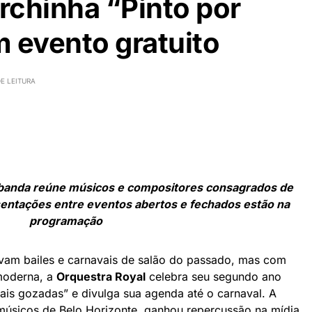
rchinha “Pinto por
 evento gratuito
E LEITURA
banda reúne músicos e compositores consagrados de
sentações entre eventos abertos e fechados estão na
programação
vam bailes e carnavais de salão do passado, mas com
moderna, a
Orquestra Royal
celebra seu segundo ano
ais gozadas” e divulga sua agenda até o carnaval. A
úsicos de Belo Horizonte, ganhou repercussão na mídia