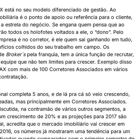
 está no seu modelo diferenciado de gestão. Ao
iliária é o ponto de apoio ou referência para o cliente,
a estrela do negócio. Se engana quem pensa que ao
o todos os holofotes voltados a ele, o “dono”. Pelo
empresa é no corretor, é ele quem sai ganhando em tudo,
efícios colhidos do seu trabalho em campo. Os
 de
Broker´s
pela franquia, tem a única função de recrutar,
 equipe que não tem limites para crescer. Exemplo disso
AX com mais de 100 Corretores Associados em vários
contratação.
nal completa 5 anos, e de lá pra cá só veio crescendo,
adas, mas principalmente em Corretores Associados.
iscutida, na contramão de vários outros segmentos, a
um crescimento de 20% e as projeções para 2017 são
al, acredita que o mercado imobiliário vai crescer em
 2016, os números já mostraram uma tendência para um
etivadas quando comparados com o primeiro semestre do