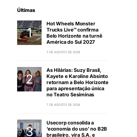
Últimas
Hot Wheels Monster
Trucks Live™ confirma
Belo Horizonte na turnê
América do Sul 2027
7 DE AGOSTO DE 2026
As Hilárias: Suzy Brasil,
Kayete e Karoline Absinto
retornam a Belo Horizonte
para apresentação única
no Teatro Sesiminas
7 DE AGOSTO DE 2026
Usecorp consolida a
‘economia do uso’ no B2B
brasileiro, vira S.A. e