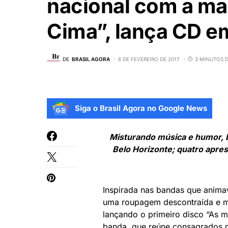
nacional com a ma
Cima”, lança CD em
DE
BRASIL AGORA
6 DE FEVEREIRO DE 2017
3 MINUTOS D
Siga o Brasil Agora no Google News
Misturando música e humor, 
Belo Horizonte; quatro apre
Inspirada nas bandas que anima
uma roupagem descontraída e 
lançando o primeiro disco “As m
banda, que reúne consagrados m