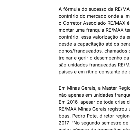
A fórmula do sucesso da RE/MAX
contrário do mercado onde a imob
o Corretor Associado RE/MAX é 
montar uma franquia RE/MAX terã
contrário, essa valorização da 
desde a capacitação até os ben
donos/franqueados, chamados
treinar e gerir o desempenho da
são unidades franqueadas RE/M
países e em ritmo constante de 
Em Minas Gerais, a Master Regio
não apenas em unidades franque
Em 2016, apesar de toda crise d
RE/MAX Minas Gerais registrou 
boas. Pedro Pote, diretor region
2017, “No segundo semestre de
maior número de transações ef