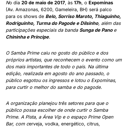
N
o dia
20 de maio de 2017
, às
17h
, o
Expominas
(Av. Amazonas, 6200, Gameleira, BH) será palco
para os shows de
Belo, Sorriso Maroto, Thiaguinho,
Rodriguinho, Turma do Pagode e Dilsinho
, além das
participações especiais da banda
Sunga de Pano
e
Chininha e Príncipe
.
O Samba Prime caiu no gosto do público e dos
próprios artistas, que reconhecem o evento como um
dos mais importantes de todo o país. Na última
edição, realizada em agosto do ano passado, o
público esgotou os ingressos e lotou o Expominas,
para curtir o melhor do samba e do pagode.
A organização planejou três setores para que o
público possa escolher de onde curtir o Samba
Prime. A Pista, a Área Vip e o espaço Prime Open
Bar,
com c
erveja, vodka, energético, citrus,