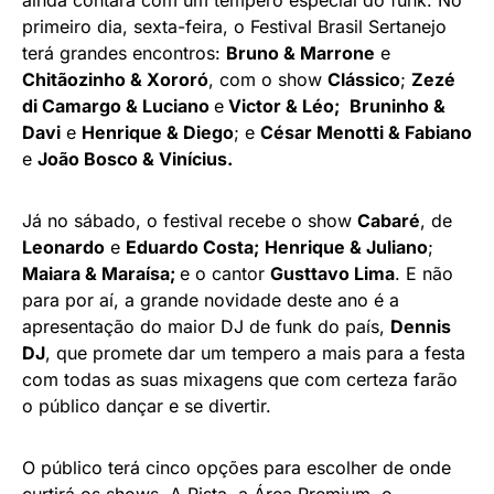
primeiro dia, sexta-feira, o Festival Brasil Sertanejo
terá grandes encontros:
Bruno & Marrone
e
Chitãozinho & Xororó
, com o show
Clássico
;
Zezé
di Camargo & Luciano
e
Victor & Léo;
Bruninho &
Davi
e
Henrique & Diego
; e
César Menotti & Fabiano
e
João Bosco & Vinícius.
Já no sábado, o festival recebe o show
Cabaré
, de
Leonardo
e
Eduardo Costa;
Henrique & Juliano
;
Maiara & Maraísa;
e o cantor
Gusttavo Lima
. E não
para por aí, a grande novidade deste ano é a
apresentação do maior DJ de funk do país,
Dennis
DJ
, que promete dar um tempero a mais para a festa
com todas as suas mixagens que com certeza farão
o público dançar e se divertir.
O público terá cinco opções para escolher de onde
curtirá os shows. A Pista, a Área Premium, o