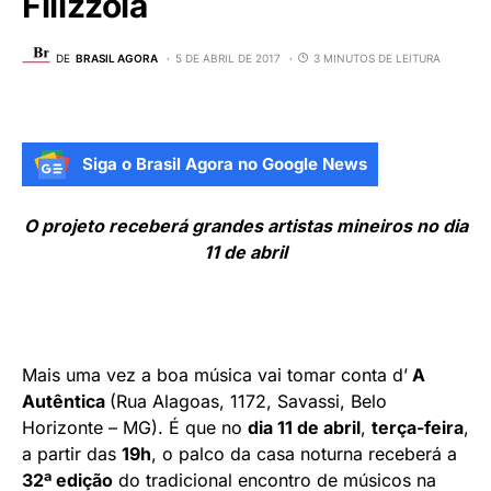
Filizzola
DE
BRASIL AGORA
5 DE ABRIL DE 2017
3 MINUTOS DE LEITURA
Siga o Brasil Agora no Google News
O projeto receberá
grandes artistas mineiros no dia
11 de abril
Mais uma vez a boa música vai tomar conta d’
A
Autêntica
(Rua Alagoas, 1172, Savassi, Belo
Horizonte – MG). É que no
dia 11 de abril
,
terça-feira
,
a partir das
19h
, o palco da casa noturna receberá a
32ª edição
do tradicional encontro de músicos na