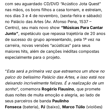
com seu aguardado CD/DVD “Acústico Jota Quest”
nas mãos, os bons filhos a casa tornam, e estreiam,
nos dias 3 e 4 de novembro, (sexta-feira e sábado)
no Palácio das Artes (Av. Afonso Pena, 1537 –
Centro), seu mais novo show
“Músicas Para Cantar
Junto”
, espetáculo que repassa trajetória de 20 anos
de sucesso do grupo apresentando, pela 1ª vez na
carreira, novas versões “acústicas” para seus
maiores hits, além de canções inéditas compostas
especialmente para o projeto.
“
Esta será a primeira vez que estreamos um show no
palco do belíssimo Palácio das Artes, e isso está nos
deixando incrivelmente felizes. É a realização de um
sonho
“, comemora
Rogério Flausino
, que promete
duas noites de muita emoção e alegria, ao lado de
seus parceiros de banda
Paulinho
Fonseca
(bateria),
PJ
(baixo),
Marco Túlio
(violões)