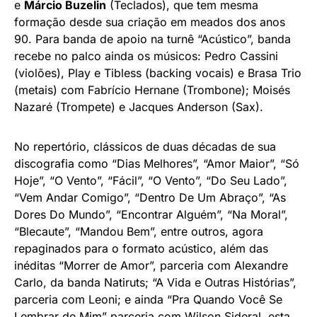
e
Márcio Buzelin
(Teclados), que tem mesma
formação desde sua criação em meados dos anos
90. Para banda de apoio na turnê “Acústico”, banda
recebe no palco ainda os músicos: Pedro Cassini
(violões), Play e Tibless (backing vocais) e Brasa Trio
(metais) com Fabrício Hernane (Trombone); Moisés
Nazaré (Trompete) e Jacques Anderson (Sax).
No repertório, clássicos de duas décadas de sua
discografia como “Dias Melhores”, “Amor Maior”, “Só
Hoje”, “O Vento”, “Fácil”, “O Vento”, “Do Seu Lado”,
“Vem Andar Comigo”, “Dentro De Um Abraço”, “As
Dores Do Mundo”, “Encontrar Alguém”, “Na Moral”,
“Blecaute”, “Mandou Bem”, entre outros, agora
repaginados para o formato acústico, além das
inéditas “Morrer de Amor”, parceria com Alexandre
Carlo, da banda Natiruts; “A Vida e Outras Histórias”,
parceria com Leoni; e ainda “Pra Quando Você Se
Lembrar de Mim” parceria com Wilson Sideral, esta