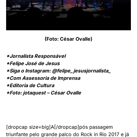
(Foto: César Ovalle)
*Jornalista Responsável
*Felipe José de Jesus
*Siga o Instagram:
@felipe_jesusjornalista_
*Com Assessoria de Imprensa
*Editoria de Cultura
*Foto: jotaquest – César Ovalle
[dropcap size=big]A[/dropcap]pós passagem
triunfante pelo grande palco do Rock in Rio 2017 e já