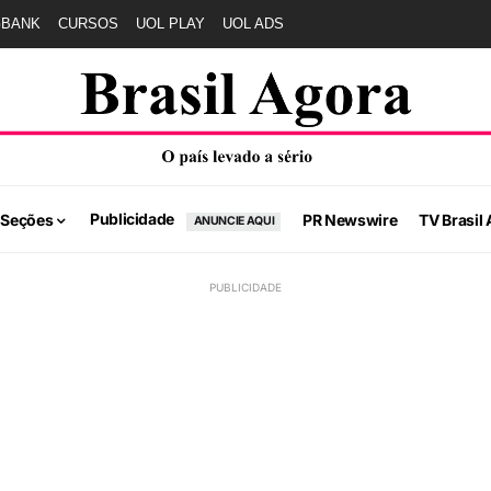
GBANK
CURSOS
UOL PLAY
UOL ADS
Publicidade
 Seções
PR Newswire
TV Brasil 
ANUNCIE AQUI