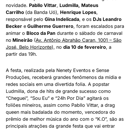
novidade.
Pabllo Vittar
,
Ludmilla,
Mateus
Carrilho
(da Banda Uó),
Henrique Lopes
,
responsável pelo
Gina Indelicada
, e os
DJs Leandro
Becker
e
Guilherme Guerrero
, foram escalados para
animar o
Bloco da Pan
durante o sábado de carnaval
no
Mineirão
(
Av. Antônio Abrahão Caran, 1001 – São
José, Belo Horizonte
), no
dia 10 de fevereiro
, a
partir das 19h.
A festa, realizada pela Nenety Eventos e Sense
Produções, receberá grandes fenômenos da mídia e
redes sociais em uma divertida folia. A popstar
Ludmilla, dona de hits de grande sucesso como
“Cheguei”, “Sou Eu” e “24h Por Dia” agitará os
foliões mineiros, assim como Pabllo Vittar, a drag
queen mais badalada do momento, vencedora do
prêmio de melhor música do ano com o “K.O”, são as
principais atrações da grande festa que vai entrar