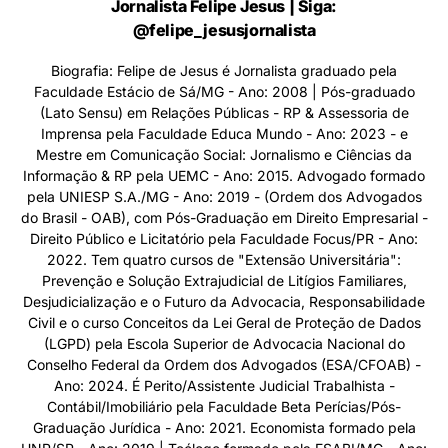
Jornalista Felipe Jesus | Siga:
@felipe_jesusjornalista
Biografia: Felipe de Jesus é Jornalista graduado pela
Faculdade Estácio de Sá/MG - Ano: 2008 | Pós-graduado
(Lato Sensu) em Relações Públicas - RP & Assessoria de
Imprensa pela Faculdade Educa Mundo - Ano: 2023 - e
Mestre em Comunicação Social: Jornalismo e Ciências da
Informação & RP pela UEMC - Ano: 2015. Advogado formado
pela UNIESP S.A./MG - Ano: 2019 - (Ordem dos Advogados
do Brasil - OAB), com Pós-Graduação em Direito Empresarial -
Direito Público e Licitatório pela Faculdade Focus/PR - Ano:
2022. Tem quatro cursos de "Extensão Universitária":
Prevenção e Solução Extrajudicial de Litígios Familiares,
Desjudicialização e o Futuro da Advocacia, Responsabilidade
Civil e o curso Conceitos da Lei Geral de Proteção de Dados
(LGPD) pela Escola Superior de Advocacia Nacional do
Conselho Federal da Ordem dos Advogados (ESA/CFOAB) -
Ano: 2024. É Perito/Assistente Judicial Trabalhista -
Contábil/Imobiliário pela Faculdade Beta Perícias/Pós-
Graduação Jurídica - Ano: 2021. Economista formado pela