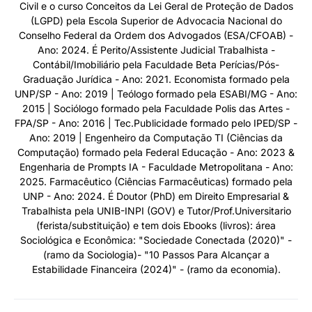
Civil e o curso Conceitos da Lei Geral de Proteção de Dados
(LGPD) pela Escola Superior de Advocacia Nacional do
Conselho Federal da Ordem dos Advogados (ESA/CFOAB) -
Ano: 2024. É Perito/Assistente Judicial Trabalhista -
Contábil/Imobiliário pela Faculdade Beta Perícias/Pós-
Graduação Jurídica - Ano: 2021. Economista formado pela
UNP/SP - Ano: 2019 | Teólogo formado pela ESABI/MG - Ano:
2015 | Sociólogo formado pela Faculdade Polis das Artes -
FPA/SP - Ano: 2016 | Tec.Publicidade formado pelo IPED/SP -
Ano: 2019 | Engenheiro da Computação TI (Ciências da
Computação) formado pela Federal Educação - Ano: 2023 &
Engenharia de Prompts IA - Faculdade Metropolitana - Ano:
2025. Farmacêutico (Ciências Farmacêuticas) formado pela
UNP - Ano: 2024. É Doutor (PhD) em Direito Empresarial &
Trabalhista pela UNIB-INPI (GOV) e Tutor/Prof.Universitario
(ferista/substituição) e tem dois Ebooks (livros): área
Sociológica e Econômica: "Sociedade Conectada (2020)" -
(ramo da Sociologia)- "10 Passos Para Alcançar a
Estabilidade Financeira (2024)" - (ramo da economia).