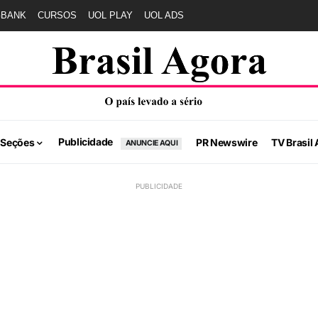
GBANK
CURSOS
UOL PLAY
UOL ADS
Publicidade
 Seções
PR Newswire
TV Brasil 
ANUNCIE AQUI