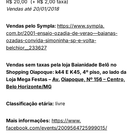
R$ 20,00 (+ R$ 2,00 taxa)
Vendas até 20/01/2018
Vendas pelo Sympla:
https://www.sympla.
com.br/2001-ensaio-ozadia-de-
verao—baianas-
ozadas-
convida-simoninha-sp-e-volta-
belchior__233627
Vendas sem taxas pela loja Baianidade Belô no
Shopping Oiapoque: k44 E K45, 4º piso, ao lado da
Loja Mega Festas –
Av.
Oiapoque, Nº 156 – Centro,
Belo Horizonte/MG
Classificação etária:
livre
Mais informações:
https://www.
facebook.com/events/
2009564725999015/