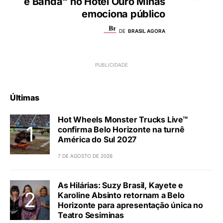
e Banda" no Hotel Ouro Minas
emociona público
DE
BRASIL AGORA
Últimas
Hot Wheels Monster Trucks Live™
confirma Belo Horizonte na turnê
América do Sul 2027
7 DE AGOSTO DE 2026
As Hilárias: Suzy Brasil, Kayete e
Karoline Absinto retornam a Belo
Horizonte para apresentação única no
Teatro Sesiminas