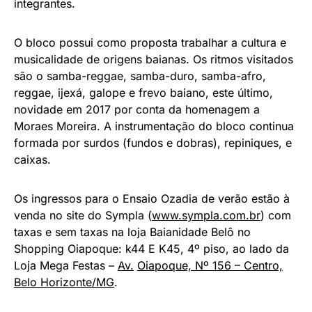
integrantes.
O bloco possui como proposta trabalhar a cultura e
musicalidade de origens baianas. Os ritmos visitados
são o samba-reggae, samba-duro, samba-afro,
reggae, ijexá, galope e frevo baiano, este último,
novidade em 2017 por conta da homenagem a
Moraes Moreira. A instrumentação do bloco continua
formada por surdos (fundos e dobras), repiniques, e
caixas.
Os ingressos para o Ensaio Ozadia de verão estão à
venda no site do Sympla (
www.sympla.com.br
) com
taxas e sem taxas na loja Baianidade Belô no
Shopping Oiapoque: k44 E K45, 4º piso, ao lado da
Loja Mega Festas –
Av.
Oiapoque, Nº 156 – Centro,
Belo Horizonte/MG
.