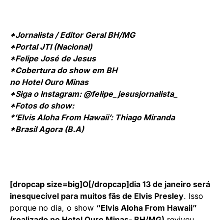
*Jornalista / Editor Geral BH/MG
*Portal JTI (Nacional)
*Felipe José de Jesus
*Cobertura do show em BH
no Hotel Ouro Minas
*Siga o Instagram: @felipe_jesusjornalista_
*Fotos do show:
*’Elvis Aloha From Hawaii’: Thiago Miranda
*Brasil Agora (B.A)
[dropcap size=big]O[/dropcap]dia 13 de janeiro será
inesquecível para muitos fãs de Elvis Presley
. Isso
porque no dia, o show
“Elvis Aloha From Hawaii”
(realizado no Hotel Ouro Minas- BH/MG)
reviveu