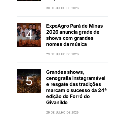
30 DE JULHO DE 2026
ExpoAgro Pará de Minas
2026 anuncia grade de
shows com grandes
nomes da música
29 DE JULHO DE 2026
Grandes shows,
cenografia instagramável
e resgate das tradições
marcam o sucesso da 24ª
edição do Forró do
Givanildo
29 DE JULHO DE 2026