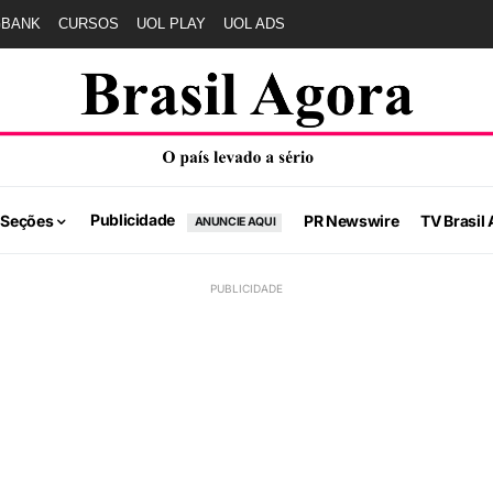
GBANK
CURSOS
UOL PLAY
UOL ADS
Publicidade
 Seções
PR Newswire
TV Brasil 
ANUNCIE AQUI